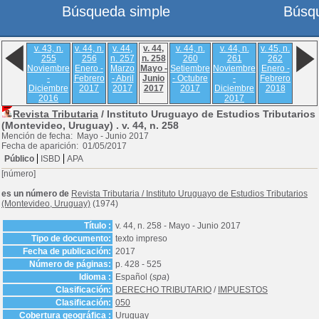
Búsqueda simple
Búsq
v. 43, n.
v. 44, n.
v. 44,
v. 44,
v. 44, n.
v. 44, n.
v. 45, n.
255
256
n. 257
n. 258
260
261
262
Noviembre
Enero -
Marzo
Mayo -
Setiembre
Noviembre
Enero -
-
Febrero
- Abril
Junio
- Octubre
-
Febrero
Diciembre
2017
2017
2017
2017
Diciembre
2018
2016
2017
Revista Tributaria
/ Instituto Uruguayo de Estudios Tributarios
(Montevideo, Uruguay) .
v. 44, n. 258
Mención de fecha: Mayo - Junio 2017
Fecha de aparición: 01/05/2017
Público
ISBD
APA
[número]
es un número de
Revista Tributaria
/
Instituto Uruguayo de Estudios Tributarios
(Montevideo, Uruguay)
(1974)
Título :
v. 44, n. 258 - Mayo - Junio 2017
Tipo de documento:
texto impreso
Fecha de publicación:
2017
Número de páginas:
p. 428 - 525
Idioma :
Español (
spa
)
Clasificación:
DERECHO TRIBUTARIO
/
IMPUESTOS
Clasificación:
050
Cobertura geográfica :
Uruguay