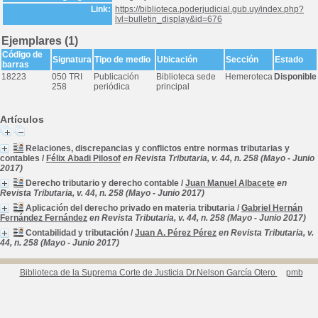
Link:
https://biblioteca.poderjudicial.gub.uy/index.php?
lvl=bulletin_display&id=676
Ejemplares (1)
Código de
Signatura
Tipo de medio
Ubicación
Sección
Estado
barras
18223
050 TRI
Publicación
Biblioteca sede
Hemeroteca
Disponible
258
periódica
principal
Artículos
Relaciones, discrepancias y conflictos entre normas tributarias y
contables
/
Félix Abadi Pilosof
en Revista Tributaria, v. 44, n. 258 (Mayo - Junio
2017)
Derecho tributario y derecho contable
/
Juan Manuel Albacete
en
Revista Tributaria, v. 44, n. 258 (Mayo - Junio 2017)
Aplicación del derecho privado en materia tributaria
/
Gabriel Hernán
Fernández Fernández
en Revista Tributaria, v. 44, n. 258 (Mayo - Junio 2017)
Contabilidad y tributación
/
Juan A. Pérez Pérez
en Revista Tributaria, v.
44, n. 258 (Mayo - Junio 2017)
Biblioteca de la Suprema Corte de Justicia Dr.Nelson García Otero
pmb