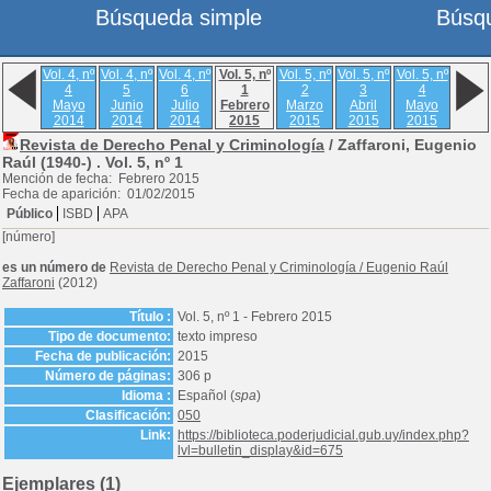
Búsqueda simple
Búsq
Vol. 4, nº
Vol. 4, nº
Vol. 4, nº
Vol. 5, nº
Vol. 5, nº
Vol. 5, nº
Vol. 5, nº
4
5
6
1
2
3
4
Mayo
Junio
Julio
Febrero
Marzo
Abril
Mayo
2014
2014
2014
2015
2015
2015
2015
Revista de Derecho Penal y Criminología
/ Zaffaroni, Eugenio
Raúl (1940-) .
Vol. 5, nº 1
Mención de fecha: Febrero 2015
Fecha de aparición: 01/02/2015
Público
ISBD
APA
[número]
es un número de
Revista de Derecho Penal y Criminología
/
Eugenio Raúl
Zaffaroni
(2012)
Título :
Vol. 5, nº 1 - Febrero 2015
Tipo de documento:
texto impreso
Fecha de publicación:
2015
Número de páginas:
306 p
Idioma :
Español (
spa
)
Clasificación:
050
Link:
https://biblioteca.poderjudicial.gub.uy/index.php?
lvl=bulletin_display&id=675
Ejemplares (1)