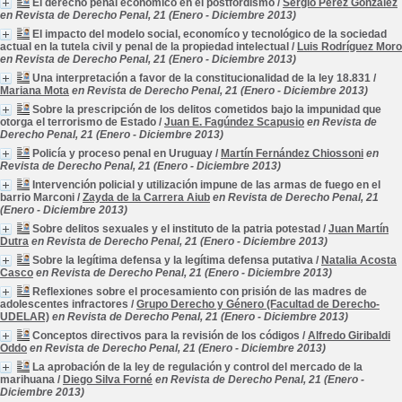
El derecho penal económico en el postfordismo
/
Sergio Pérez González
en Revista de Derecho Penal, 21 (Enero - Diciembre 2013)
El impacto del modelo social, economíco y tecnológico de la sociedad
actual en la tutela civil y penal de la propiedad intelectual
/
Luis Rodríguez Moro
en Revista de Derecho Penal, 21 (Enero - Diciembre 2013)
Una interpretación a favor de la constitucionalidad de la ley 18.831
/
Mariana Mota
en Revista de Derecho Penal, 21 (Enero - Diciembre 2013)
Sobre la prescripción de los delitos cometidos bajo la impunidad que
otorga el terrorismo de Estado
/
Juan E. Fagúndez Scapusio
en Revista de
Derecho Penal, 21 (Enero - Diciembre 2013)
Policía y proceso penal en Uruguay
/
Martín Fernández Chiossoni
en
Revista de Derecho Penal, 21 (Enero - Diciembre 2013)
Intervención policial y utilización impune de las armas de fuego en el
barrio Marconi
/
Zayda de la Carrera Aiub
en Revista de Derecho Penal, 21
(Enero - Diciembre 2013)
Sobre delitos sexuales y el instituto de la patria potestad
/
Juan Martín
Dutra
en Revista de Derecho Penal, 21 (Enero - Diciembre 2013)
Sobre la legítima defensa y la legítima defensa putativa
/
Natalia Acosta
Casco
en Revista de Derecho Penal, 21 (Enero - Diciembre 2013)
Reflexiones sobre el procesamiento con prisión de las madres de
adolescentes infractores
/
Grupo Derecho y Género (Facultad de Derecho-
UDELAR)
en Revista de Derecho Penal, 21 (Enero - Diciembre 2013)
Conceptos directivos para la revisión de los códigos
/
Alfredo Giribaldi
Oddo
en Revista de Derecho Penal, 21 (Enero - Diciembre 2013)
La aprobación de la ley de regulación y control del mercado de la
marihuana
/
Diego Silva Forné
en Revista de Derecho Penal, 21 (Enero -
Diciembre 2013)