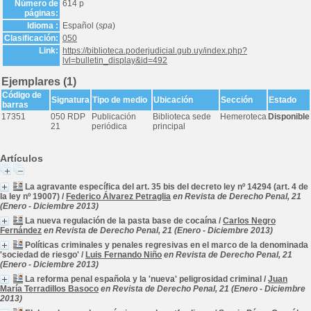
Número de
614 p
páginas:
Idioma :
Español (
spa
)
Clasificación:
050
Link:
https://biblioteca.poderjudicial.gub.uy/index.php?
lvl=bulletin_display&id=492
Ejemplares (1)
Código de
Signatura
Tipo de medio
Ubicación
Sección
Estado
barras
17351
050 RDP
Publicación
Biblioteca sede
Hemeroteca
Disponible
21
periódica
principal
Artículos
La agravante específica del art. 35 bis del decreto ley nº 14294 (art. 4 de
la ley nº 19007)
/
Federico Álvarez Petraglia
en Revista de Derecho Penal, 21
(Enero - Diciembre 2013)
La nueva regulación de la pasta base de cocaína
/
Carlos Negro
Fernández
en Revista de Derecho Penal, 21 (Enero - Diciembre 2013)
Políticas criminales y penales regresivas en el marco de la denominada
'sociedad de riesgo'
/
Luis Fernando Niño
en Revista de Derecho Penal, 21
(Enero - Diciembre 2013)
La reforma penal española y la 'nueva' peligrosidad criminal
/
Juan
María Terradillos Basoco
en Revista de Derecho Penal, 21 (Enero - Diciembre
2013)