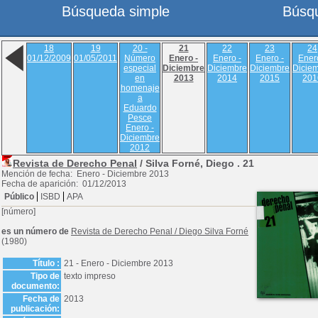
Búsqueda simple
Búsq
18
19
20 -
21
22
23
24
01/12/2009
01/05/2011
Número
Enero -
Enero -
Enero -
Ener
especial
Diciembre
Diciembre
Diciembre
Dicie
en
2013
2014
2015
201
homenaje
a
Eduardo
Pesce
Enero -
Diciembre
2012
Revista de Derecho Penal
/ Silva Forné, Diego .
21
Mención de fecha: Enero - Diciembre 2013
Fecha de aparición: 01/12/2013
Público
ISBD
APA
[número]
es un número de
Revista de Derecho Penal
/
Diego Silva Forné
(1980)
Título :
21 - Enero - Diciembre 2013
Tipo de
texto impreso
documento:
Fecha de
2013
publicación: