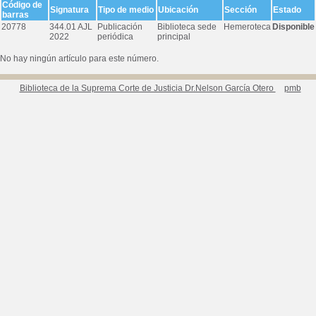
Código de
Signatura
Tipo de medio
Ubicación
Sección
Estado
barras
20778
344.01 AJL
Publicación
Biblioteca sede
Hemeroteca
Disponible
2022
periódica
principal
No hay ningún artículo para este número.
Biblioteca de la Suprema Corte de Justicia Dr.Nelson García Otero
pmb