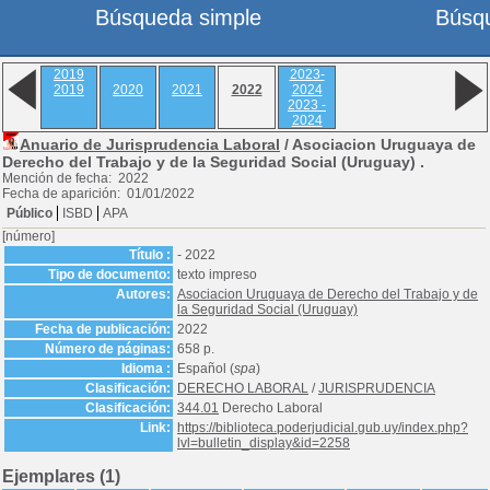
Búsqueda simple
Búsq
2019
2023-
2019
2020
2021
2022
2024
2023 -
2024
Anuario de Jurisprudencia Laboral
/ Asociacion Uruguaya de
Derecho del Trabajo y de la Seguridad Social (Uruguay) .
Mención de fecha: 2022
Fecha de aparición: 01/01/2022
Público
ISBD
APA
[número]
Título :
- 2022
Tipo de documento:
texto impreso
Autores:
Asociacion Uruguaya de Derecho del Trabajo y de
la Seguridad Social (Uruguay)
Fecha de publicación:
2022
Número de páginas:
658 p.
Idioma :
Español (
spa
)
Clasificación:
DERECHO LABORAL
/
JURISPRUDENCIA
Clasificación:
344.01
Derecho Laboral
Link:
https://biblioteca.poderjudicial.gub.uy/index.php?
lvl=bulletin_display&id=2258
Ejemplares (1)