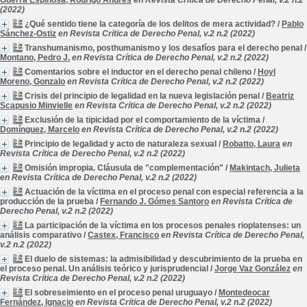
Guerra Espinosa, Rodrigo Andrés
en Revista Crítica de Derecho Penal, v.2 n.2
(2022)
¿Qué sentido tiene la categoría de los delitos de mera actividad?
/
Pablo
Sánchez-Ostiz
en Revista Crítica de Derecho Penal, v.2 n.2 (2022)
Transhumanismo, posthumanismo y los desafíos para el derecho penal
/
Montano, Pedro J.
en Revista Crítica de Derecho Penal, v.2 n.2 (2022)
Comentarios sobre el inductor en el derecho penal chileno
/
Hoyl
Moreno, Gonzalo
en Revista Crítica de Derecho Penal, v.2 n.2 (2022)
Crisis del principio de legalidad en la nueva legislación penal
/
Beatriz
Scapusio Minvielle
en Revista Crítica de Derecho Penal, v.2 n.2 (2022)
Exclusión de la tipicidad por el comportamiento de la víctima
/
Domínguez, Marcelo
en Revista Crítica de Derecho Penal, v.2 n.2 (2022)
Principio de legalidad y acto de naturaleza sexual
/
Robatto, Laura
en
Revista Crítica de Derecho Penal, v.2 n.2 (2022)
Omisión impropia. Cláusula de "complementación"
/
Makintach, Julieta
en Revista Crítica de Derecho Penal, v.2 n.2 (2022)
Actuación de la víctima en el proceso penal con especial referencia a la
producción de la prueba
/
Fernando J. Gómes Santoro
en Revista Crítica de
Derecho Penal, v.2 n.2 (2022)
La participación de la víctima en los procesos penales rioplatenses: un
análisis comparativo
/
Castex, Francisco
en Revista Crítica de Derecho Penal,
v.2 n.2 (2022)
El duelo de sistemas: la admisibilidad y descubrimiento de la prueba en
el proceso penal. Un análisis teórico y jurisprudencial
/
Jorge Vaz González
en
Revista Crítica de Derecho Penal, v.2 n.2 (2022)
El sobreseimiento en el proceso penal uruguayo
/
Montedeocar
Fernández, Ignacio
en Revista Crítica de Derecho Penal, v.2 n.2 (2022)