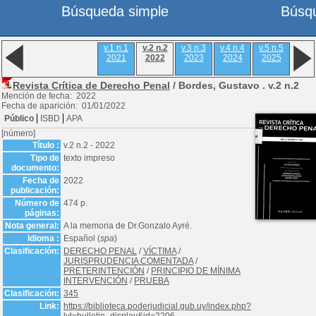
Búsqueda simple
Búsq
v.1 n.1
v.2 n.2
v.3 n.3
v.4 n.4
v.5 n.5
2021
2022
2023
2024
2025
Revista Crítica de Derecho Penal
/ Bordes, Gustavo .
v.2 n.2
Mención de fecha: 2022
Fecha de aparición: 01/01/2022
Público
ISBD
APA
[número]
Título :
v.2 n.2 - 2022
Tipo de
texto impreso
documento:
Fecha de
2022
publicación:
Número de
474 p.
páginas:
Nota general:
A la memoria de Dr.Gonzalo Ayré.
Idioma :
Español (
spa
)
Clasificación:
DERECHO PENAL
/
VÍCTIMA
/
JURISPRUDENCIA COMENTADA
/
PRETERINTENCIÓN
/
PRINCIPIO DE MÍNIMA
INTERVENCIÓN
/
PRUEBA
Clasificación:
345
Link:
https://biblioteca.poderjudicial.gub.uy/index.php?