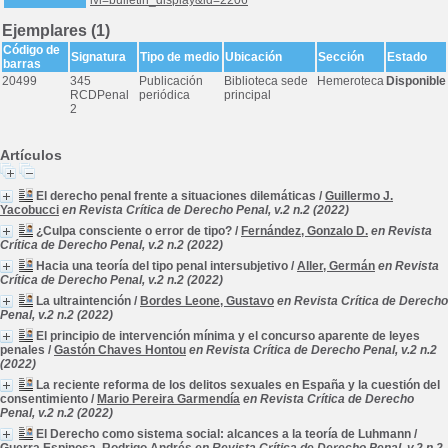
lvl=bulletin_display&id=2206
Ejemplares (1)
Código de
Signatura
Tipo de medio
Ubicación
Sección
Estado
barras
20499
345
Publicación
Biblioteca sede
Hemeroteca
Disponible
RCDPenal
periódica
principal
2
Artículos
El derecho penal frente a situaciones dilemáticas
/
Guillermo J.
Yacobucci
en Revista Crítica de Derecho Penal, v.2 n.2 (2022)
¿Culpa consciente o error de tipo?
/
Fernández, Gonzalo D.
en Revista
Crítica de Derecho Penal, v.2 n.2 (2022)
Hacia una teoría del tipo penal intersubjetivo
/
Aller, Germán
en Revista
Crítica de Derecho Penal, v.2 n.2 (2022)
La ultraintención
/
Bordes Leone, Gustavo
en Revista Crítica de Derecho
Penal, v.2 n.2 (2022)
El principio de intervención mínima y el concurso aparente de leyes
penales
/
Gastón Chaves Hontou
en Revista Crítica de Derecho Penal, v.2 n.2
(2022)
La reciente reforma de los delitos sexuales en España y la cuestión del
consentimiento
/
Mario Pereira Garmendía
en Revista Crítica de Derecho
Penal, v.2 n.2 (2022)
El Derecho como sistema social: alcances a la teoría de Luhmann
/