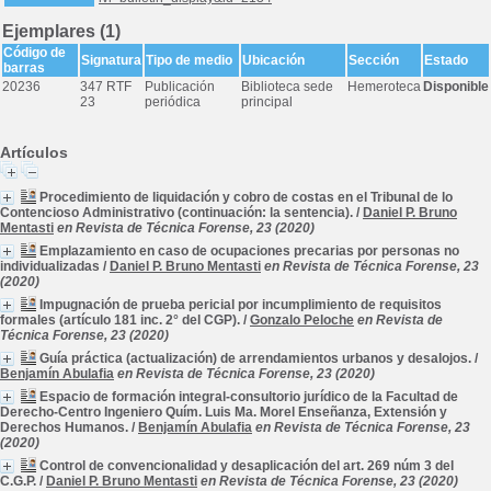
Ejemplares (1)
Código de
Signatura
Tipo de medio
Ubicación
Sección
Estado
barras
20236
347 RTF
Publicación
Biblioteca sede
Hemeroteca
Disponible
23
periódica
principal
Artículos
Procedimiento de liquidación y cobro de costas en el Tribunal de lo
Contencioso Administrativo (continuación: la sentencia).
/
Daniel P. Bruno
Mentasti
en Revista de Técnica Forense, 23 (2020)
Emplazamiento en caso de ocupaciones precarias por personas no
individualizadas
/
Daniel P. Bruno Mentasti
en Revista de Técnica Forense, 23
(2020)
Impugnación de prueba pericial por incumplimiento de requisitos
formales (artículo 181 inc. 2° del CGP).
/
Gonzalo Peloche
en Revista de
Técnica Forense, 23 (2020)
Guía práctica (actualización) de arrendamientos urbanos y desalojos.
/
Benjamín Abulafia
en Revista de Técnica Forense, 23 (2020)
Espacio de formación integral-consultorio jurídico de la Facultad de
Derecho-Centro Ingeniero Quím. Luis Ma. Morel Enseñanza, Extensión y
Derechos Humanos.
/
Benjamín Abulafia
en Revista de Técnica Forense, 23
(2020)
Control de convencionalidad y desaplicación del art. 269 núm 3 del
C.G.P.
/
Daniel P. Bruno Mentasti
en Revista de Técnica Forense, 23 (2020)