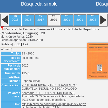
Búsqueda simple
Búsq
20
21
22
23
24
25
26
2015
2016
2017
2020
2021
2021
2022
Revista de Técnica Forense
/ Universidad de la República
(Montevideo, Uruguay) .
23
Mención de fecha: 2020
Fecha de aparición: 01/01/2020
Público
ISBD
APA
[número]
Título :
23 - 2020
Tipo de
texto impreso
documento:
Fecha de
2020
publicación:
Número de
135 p.
páginas:
Idioma :
Español (
spa
)
Clasificación:
PRUEBA PERICIAL
/
ARRENDAMIENTO
/
CURATELA
/
INQUILINO ESCANDALOSO
Palabras
Acordada 7971 (LOT ART. 148-150,159),
clave:
Acordada 7955 Defensores Públicos, Acordada
8017 Cuenta domicilio electrónico
Link:
https://biblioteca.poderjudicial.gub.uy/index.php?
lvl=bulletin_display&id=2134