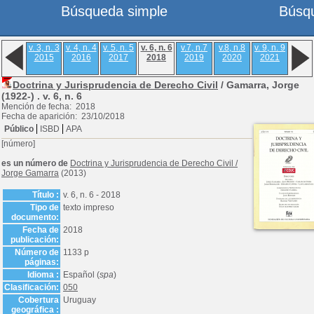
Búsqueda simple
Búsq
v. 3, n. 3
v. 4, n. 4
v. 5, n. 5
v. 6, n. 6
v.7, n.7
v.8, n.8
v. 9, n. 9
2015
2016
2017
2018
2019
2020
2021
Doctrina y Jurisprudencia de Derecho Civil
/ Gamarra, Jorge
(1922-) .
v. 6, n. 6
Mención de fecha: 2018
Fecha de aparición: 23/10/2018
Público
ISBD
APA
[número]
es un número de
Doctrina y Jurisprudencia de Derecho Civil
/
Jorge Gamarra
(2013)
Título :
v. 6, n. 6 - 2018
Tipo de
texto impreso
documento:
Fecha de
2018
publicación:
Número de
1133 p
páginas:
Idioma :
Español (
spa
)
Clasificación:
050
Cobertura
Uruguay
geográfica :