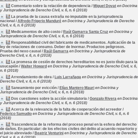
Comentario sobre la relación de dependencia
/
Miguel Dovat
en Doctrina
y Jurisprudencia de Derecho Civil, v. 6, n. 6 (2018)
La prueba de la causa extraña no imputable en la jurisprudencia
nacional
/
Alfredo Frigerio Manduré
en Doctrina y Jurisprudencia de Derecho
Civil, v. 6, n. 6 (2018)
Medicamentos de alto costo
/
Raúl Gamarra Santa Cruz
en Doctrina y
Jurisprudencia de Derecho Civil, v. 6, n. 6 (2018)
Responsabilidad civil del fabricante de medicamentos. Aplicación de la
ley de relaciones de consumo. Deber de Inormar. Productos peligrosos.
Prueba del nexo causal
/
Raúl Gamarra
en Doctrina y Jurisprudencia de
Derecho Civil, v. 6, n. 6 (2018)
La promesa de cesión de derechos hereditarios no es justo título para la
usucapión
/
Walter Howard
en Doctrina y Jurisprudencia de Derecho Civil, v. 6,
n. 6 (2018)
Arrendamiento de obra
/
Luis Larrañaga
en Doctrina y Jurisprudencia de
Derecho Civil, v. 6, n. 6 (2018)
Saneamiento por evicción
/
Elías Mantero Mauri
en Doctrina y
Jurisprudencia de Derecho Civil, v. 6, n. 6 (2018)
Dos cuestiones sobre la acción simulatoria
/
Gonzalo Rivera
en Doctrina
y Jurisprudencia de Derecho Civil, v. 6, n. 6 (2018)
Acerca de la relevancia de la falta de cooperación del acreedor
/
Federico Samudio
en Doctrina y Jurisprudencia de Derecho Civil, v. 6, n. 6
(2018)
Trascendencia de la reforma del proceso penal en la esfera del derecho
de daños. En particular: de los efectos civiles del delito al acuerdo repartorio y
el juicio abreviado
/
Beatriz Venturini
en Doctrina y Jurisprudencia de Derecho
Civil, v. 6, n. 6 (2018)