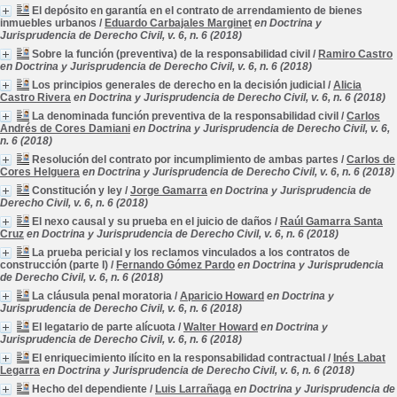
El depósito en garantía en el contrato de arrendamiento de bienes
inmuebles urbanos
/
Eduardo Carbajales Marginet
en Doctrina y
Jurisprudencia de Derecho Civil, v. 6, n. 6 (2018)
Sobre la función (preventiva) de la responsabilidad civil
/
Ramiro Castro
en Doctrina y Jurisprudencia de Derecho Civil, v. 6, n. 6 (2018)
Los principios generales de derecho en la decisión judicial
/
Alicia
Castro Rivera
en Doctrina y Jurisprudencia de Derecho Civil, v. 6, n. 6 (2018)
La denominada función preventiva de la responsabilidad civil
/
Carlos
Andrés de Cores Damiani
en Doctrina y Jurisprudencia de Derecho Civil, v. 6,
n. 6 (2018)
Resolución del contrato por incumplimiento de ambas partes
/
Carlos de
Cores Helguera
en Doctrina y Jurisprudencia de Derecho Civil, v. 6, n. 6 (2018)
Constitución y ley
/
Jorge Gamarra
en Doctrina y Jurisprudencia de
Derecho Civil, v. 6, n. 6 (2018)
El nexo causal y su prueba en el juicio de daños
/
Raúl Gamarra Santa
Cruz
en Doctrina y Jurisprudencia de Derecho Civil, v. 6, n. 6 (2018)
La prueba pericial y los reclamos vinculados a los contratos de
construcción (parte I)
/
Fernando Gómez Pardo
en Doctrina y Jurisprudencia
de Derecho Civil, v. 6, n. 6 (2018)
La cláusula penal moratoria
/
Aparicio Howard
en Doctrina y
Jurisprudencia de Derecho Civil, v. 6, n. 6 (2018)
El legatario de parte alícuota
/
Walter Howard
en Doctrina y
Jurisprudencia de Derecho Civil, v. 6, n. 6 (2018)
El enriquecimiento ilícito en la responsabilidad contractual
/
Inés Labat
Legarra
en Doctrina y Jurisprudencia de Derecho Civil, v. 6, n. 6 (2018)
Hecho del dependiente
/
Luis Larrañaga
en Doctrina y Jurisprudencia de