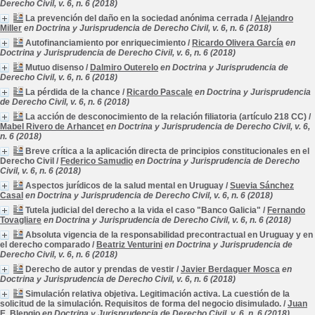
Derecho Civil, v. 6, n. 6 (2018)
La prevención del daño en la sociedad anónima cerrada
/
Alejandro
Miller
en Doctrina y Jurisprudencia de Derecho Civil, v. 6, n. 6 (2018)
Autofinanciamiento por enriquecimiento
/
Ricardo Olivera García
en
Doctrina y Jurisprudencia de Derecho Civil, v. 6, n. 6 (2018)
Mutuo disenso
/
Dalmiro Outerelo
en Doctrina y Jurisprudencia de
Derecho Civil, v. 6, n. 6 (2018)
La pérdida de la chance
/
Ricardo Pascale
en Doctrina y Jurisprudencia
de Derecho Civil, v. 6, n. 6 (2018)
La acción de desconocimiento de la relación filiatoria (artículo 218 CC)
/
Mabel Rivero de Arhancet
en Doctrina y Jurisprudencia de Derecho Civil, v. 6,
n. 6 (2018)
Breve crítica a la aplicación directa de principios constitucionales en el
Derecho Civil
/
Federico Samudio
en Doctrina y Jurisprudencia de Derecho
Civil, v. 6, n. 6 (2018)
Aspectos jurídicos de la salud mental en Uruguay
/
Suevia Sánchez
Casal
en Doctrina y Jurisprudencia de Derecho Civil, v. 6, n. 6 (2018)
Tutela judicial del derecho a la vida el caso "Banco Galicia"
/
Fernando
Tovagliare
en Doctrina y Jurisprudencia de Derecho Civil, v. 6, n. 6 (2018)
Absoluta vigencia de la responsabilidad precontractual en Uruguay y en
el derecho comparado
/
Beatriz Venturini
en Doctrina y Jurisprudencia de
Derecho Civil, v. 6, n. 6 (2018)
Derecho de autor y prendas de vestir
/
Javier Berdaguer Mosca
en
Doctrina y Jurisprudencia de Derecho Civil, v. 6, n. 6 (2018)
Simulación relativa objetiva. Legitimación activa. La cuestión de la
solicitud de la simulación. Requisitos de forma del negocio disimulado.
/
Juan
E. Blengio
en Doctrina y Jurisprudencia de Derecho Civil, v. 6, n. 6 (2018)