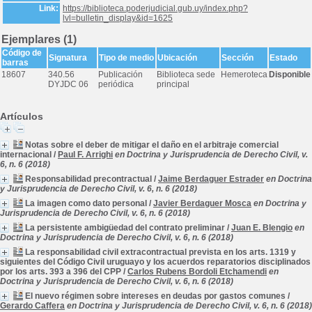
Link:
https://biblioteca.poderjudicial.gub.uy/index.php?
lvl=bulletin_display&id=1625
Ejemplares (1)
Código de
Signatura
Tipo de medio
Ubicación
Sección
Estado
barras
18607
340.56
Publicación
Biblioteca sede
Hemeroteca
Disponible
DYJDC 06
periódica
principal
Artículos
Notas sobre el deber de mitigar el daño en el arbitraje comercial
internacional
/
Paul F. Arrighi
en Doctrina y Jurisprudencia de Derecho Civil, v.
6, n. 6 (2018)
Responsabilidad precontractual
/
Jaime Berdaguer Estrader
en Doctrina
y Jurisprudencia de Derecho Civil, v. 6, n. 6 (2018)
La imagen como dato personal
/
Javier Berdaguer Mosca
en Doctrina y
Jurisprudencia de Derecho Civil, v. 6, n. 6 (2018)
La persistente ambigüedad del contrato preliminar
/
Juan E. Blengio
en
Doctrina y Jurisprudencia de Derecho Civil, v. 6, n. 6 (2018)
La responsabilidad civil extracontractual prevista en los arts. 1319 y
siguientes del Código Civil uruguayo y los acuerdos reparatorios disciplinados
por los arts. 393 a 396 del CPP
/
Carlos Rubens Bordoli Etchamendi
en
Doctrina y Jurisprudencia de Derecho Civil, v. 6, n. 6 (2018)
El nuevo régimen sobre intereses en deudas por gastos comunes
/
Gerardo Caffera
en Doctrina y Jurisprudencia de Derecho Civil, v. 6, n. 6 (2018)