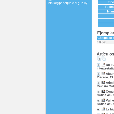
Tip
biblio@poderjudicial.gub.uy
Fecha 
Núme
Ejemplar
Código de 
18596
Artículo
De cu
interpretati
Algun
Privado, 13
Admis
Revista Crí
Contr
Crítica de 
Vulne
Crítica de 
La hi