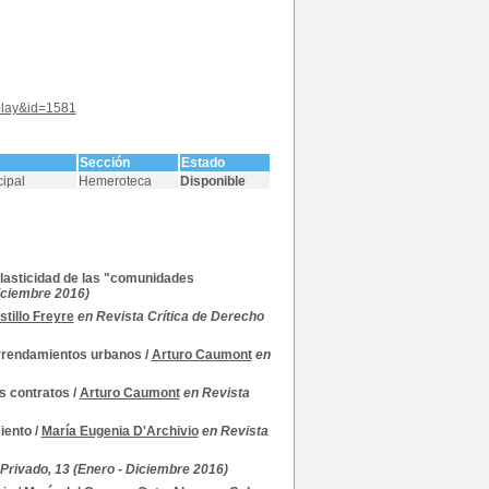
splay&id=1581
Sección
Estado
cipal
Hemeroteca
Disponible
 plasticidad de las "comunidades
Diciembre 2016)
tillo Freyre
en Revista Crítica de Derecho
arrendamientos urbanos
/
Arturo Caumont
en
os contratos
/
Arturo Caumont
en Revista
iento
/
María Eugenia D'Archivio
en Revista
Privado, 13 (Enero - Diciembre 2016)