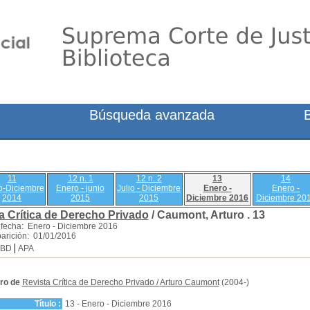
Búsqueda avanzada
11
12 n. 1
12 n. 2
13
14
o-Diciembre
Enero - junio
Julio - Diciembre
Enero -
Enero -
2014
2015
2015
Diciembre 2016
Diciembre 20
a Crítica de Derecho Privado
/ Caumont, Arturo .
13
fecha: Enero - Diciembre 2016
arición: 01/01/2016
SBD
APA
ro de
Revista Crítica de Derecho Privado
/
Arturo Caumont
(2004-)
Título :
13 - Enero - Diciembre 2016