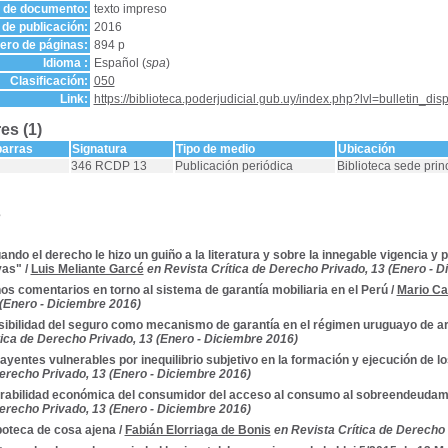
o de documento:
texto impreso
de publicación:
2016
ro de páginas:
894 p
Idioma :
Español (
spa
)
Clasificación:
050
Link:
https://biblioteca.poderjudicial.gub.uy/index.php?lvl=bulletin_di
es (1)
barras
Signatura
Tipo de medio
Ubicación
346 RCDP 13
Publicación periódica
Biblioteca sede prin
s
ando el derecho le hizo un guiño a la literatura y sobre la innegable vigencia y
vas"
/
Luis Meliante Garcé
en Revista Crítica de Derecho Privado, 13 (Enero - 
os comentarios en torno al sistema de garantía mobiliaria en el Perú
/
Mario Cas
 (Enero - Diciembre 2016)
ibilidad del seguro como mecanismo de garantía en el régimen uruguayo de 
tica de Derecho Privado, 13 (Enero - Diciembre 2016)
ayentes vulnerables por inequilibrio subjetivo en la formación y ejecución de l
Derecho Privado, 13 (Enero - Diciembre 2016)
rabilidad económica del consumidor del acceso al consumo al sobreendeudam
Derecho Privado, 13 (Enero - Diciembre 2016)
poteca de cosa ajena
/
Fabián Elorriaga de Bonis
en Revista Crítica de Derecho 