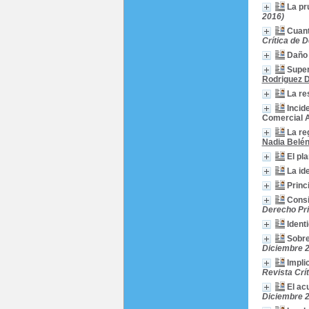
La pr
2016)
Cuant
Crítica de 
Daño 
Super
Rodriguez 
La re
Incid
Comercial A
La re
Nadia Belén
El pl
La id
Princ
Consi
Derecho Pri
Ident
Sobre
Diciembre 
Impli
Revista Crí
El ac
Diciembre 