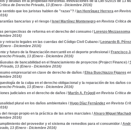
tos y deudas en la propiedad horizontal. Innovaciones de la Llei 5/2015 de 13 M
Crítica de Derecho Privado, 13 (Enero - Diciembre 2016)
e sentido que los juristas hablen de "razas"?
/
Ian Henríquez Herrera
en Revista
2016)
arantías bancarias y el riesgo
/
Isnel Martínez Montenegro
en Revista Crítica d
s perspectivas de reforma en el derecho del consumo
/
Lorenzo Mezzassoma
ciembre 2016)
o y retracto legales en las cuerdas del Código Civil Cubano
/
Leonardo B. Pérez
 (Enero - Diciembre 2016)
nte y futuro de la financiación mercantil en el deporte profesional
/
Francisco J
Derecho Privado, 13 (Enero - Diciembre 2016)
láusulas de bancabilidad en el financiamiento de proyectos (Project Finance)
/
Privado, 13 (Enero - Diciembre 2016)
nsumo empresarial en clave de derecho de daños
/
Elisa Buschiazzo Figares
en
ciembre 2016)
queología de la culpa en el derecho obligacional y la reparación de los daños c
Derecho Privado, 13 (Enero - Diciembre 2016)
iones judiciales en el derecho de daños
/
Martín A. Frúgoli
en Revista Crítica d
usalidad plural en los daños ambientales
/
Hugo Díaz Fernández
en Revista Crí
2016)
a del riesgo propio en la práctica de las artes marciales
/
Alvaro Miguel Machad
ciembre 2016)
cumplimiento del proveedor y el sistema de remedios para el consumidor
/
Andr
vado, 13 (Enero - Diciembre 2016)