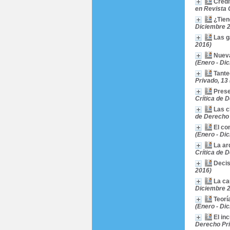
Crédi
en Revista 
¿Tien
Diciembre 
Las g
2016)
Nueva
(Enero - Di
Tante
Privado, 13
Prese
Crítica de 
Las c
de Derecho 
El co
(Enero - Di
La ar
Crítica de 
Decis
2016)
La ca
Diciembre 
Teorí
(Enero - Di
El in
Derecho Pri