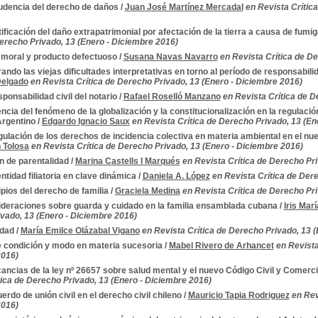
udencia del derecho de daños
/
Juan José Martínez Mercadal
en Revista Crític
ificación del daño extrapatrimonial por afectación de la tierra a causa de fumi
Derecho Privado, 13 (Enero - Diciembre 2016)
moral y producto defectuoso
/
Susana Navas Navarro
en Revista Crítica de D
ando las viejas dificultades interpretativas en torno al período de responsabil
Delgado
en Revista Crítica de Derecho Privado, 13 (Enero - Diciembre 2016)
sponsabilidad civil del notario
/
Rafael Roselló Manzano
en Revista Crítica de D
encia del fenómeno de la globalización y la constitucionalización en la regulación
rgentino
/
Edgardo Ignacio Saux
en Revista Crítica de Derecho Privado, 13 (En
gulación de los derechos de incidencia colectiva en materia ambiental en el nu
 Tolosa
en Revista Crítica de Derecho Privado, 13 (Enero - Diciembre 2016)
an de parentalidad
/
Marina Castells I Marqués
en Revista Crítica de Derecho Pri
entidad filiatoria en clave dinámica
/
Daniela A. López
en Revista Crítica de Der
ipios del derecho de familia
/
Graciela Medina
en Revista Crítica de Derecho Pri
deraciones sobre guarda y cuidado en la familia ensamblada cubana
/
Iris Marí
vado, 13 (Enero - Diciembre 2016)
idad
/
María Emilce Olázabal Vigano
en Revista Crítica de Derecho Privado, 13 
 condición y modo en materia sucesoria
/
Mabel Rivero de Arhancet
en Revista
2016)
cancias de la ley nº 26657 sobre salud mental y el nuevo Código Civil y Comerci
tica de Derecho Privado, 13 (Enero - Diciembre 2016)
uerdo de unión civil en el derecho civil chileno
/
Mauricio Tapia Rodriguez
en Rev
2016)