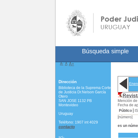
Búsqueda simple
A-
A
A+
Dirección
Ener
Biblioteca de la Suprema Corte
de Justicia Dr.Nelson García
Revist
Otero
SAN JOSE 1132 PB
Mención de 
Montevideo
Fecha de ap
Público
I
Uruguay
[número]
Teléfono: 1907 int 4029
es un núme
contacto
scj-