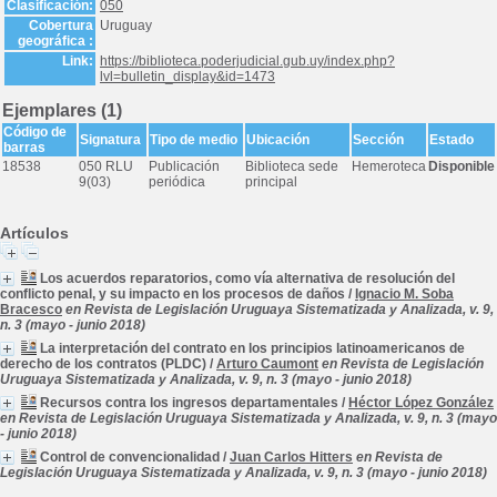
Clasificación:
050
Cobertura
Uruguay
geográfica :
Link:
https://biblioteca.poderjudicial.gub.uy/index.php?
lvl=bulletin_display&id=1473
Ejemplares (1)
Código de
Signatura
Tipo de medio
Ubicación
Sección
Estado
barras
18538
050 RLU
Publicación
Biblioteca sede
Hemeroteca
Disponible
9(03)
periódica
principal
Artículos
Los acuerdos reparatorios, como vía alternativa de resolución del
conflicto penal, y su impacto en los procesos de daños
/
Ignacio M. Soba
Bracesco
en Revista de Legislación Uruguaya Sistematizada y Analizada, v. 9,
n. 3 (mayo - junio 2018)
La interpretación del contrato en los principios latinoamericanos de
derecho de los contratos (PLDC)
/
Arturo Caumont
en Revista de Legislación
Uruguaya Sistematizada y Analizada, v. 9, n. 3 (mayo - junio 2018)
Recursos contra los ingresos departamentales
/
Héctor López González
en Revista de Legislación Uruguaya Sistematizada y Analizada, v. 9, n. 3 (mayo
- junio 2018)
Control de convencionalidad
/
Juan Carlos Hitters
en Revista de
Legislación Uruguaya Sistematizada y Analizada, v. 9, n. 3 (mayo - junio 2018)