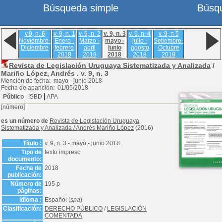
Búsqueda simple
Búsq
v.9, n. 6
v. 9, n. 1
v. 9, n. 2
v. 9, n. 3
v. 9, n. 4
v. 9, n 5
Noviembre-
Enero -
Marzo -
mayo -
julio -
Setiembre-
Diciembre
febrero
abril
junio
agosto
Octubre
2018
2018
2018
2018
2018
Revista de Legislación Uruguaya Sistematizada y Analizada
/
Mariño López, Andrés .
v. 9, n. 3
Mención de fecha: mayo - junio 2018
Fecha de aparición: 01/05/2018
Público
ISBD
APA
[número]
es un número de
Revista de Legislación Uruguaya
Sistematizada y Analizada
/
Andrés Mariño López
(2016)
Título :
v. 9, n. 3 - mayo - junio 2018
Tipo de
texto impreso
documento:
Fecha de
2018
publicación:
Número de
195 p
páginas:
Idioma :
Español (
spa
)
Clasificación:
DERECHO PÚBLICO
/
LEGISLACIÓN
COMENTADA