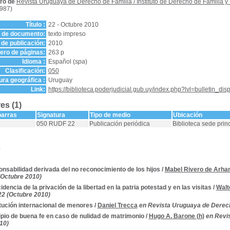
ro de
Revista Uruguaya de Derecho de Familia
/
Instituto de Derecho de Familia 
987)
Título :
22 - Octubre 2010
o de documento:
texto impreso
de publicación:
2010
ro de páginas:
263 p
Idioma :
Español (
spa
)
Clasificación:
050
ra geográfica :
Uruguay
Link:
https://biblioteca.poderjudicial.gub.uy/index.php?lvl=bulletin_di
es (1)
barras
Signatura
Tipo de medio
Ubicación
050 RUDF 22
Publicación periódica
Biblioteca sede prin
s
nsabilidad derivada del no reconocimiento de los hijos
/
Mabel Rivero de Arha
 (Octubre 2010)
idencia de la privación de la libertad en la patria potestad y en las visitas
/
Walt
 22 (Octubre 2010)
tución internacional de menores
/
Daniel Trecca
en Revista Uruguaya de Derech
ipio de buena fe en caso de nulidad de matrimonio
/
Hugo A. Barone (h)
en Revi
10)