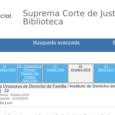
Búsqueda avanzada
19
20 - Homenaje al
21
22
23
embre 2006
Profesor
Agosto 2009
Octubre 2010
Mayo 2013
Eduardo Vaz
Ferreira
Abril 2008
a Uruguaya de Derecho de Familia
/ Instituto de Derecho d
 .
22
fecha: Octubre 2010
arición: 01/10/2010
SBD
APA