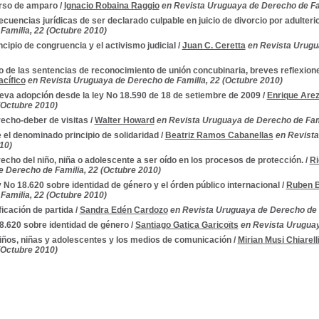
rso de amparo
/
Ignacio Robaina Raggio
en Revista Uruguaya de Derecho de Fam
cuencias jurídicas de ser declarado culpable en juicio de divorcio por adulteri
Familia, 22 (Octubre 2010)
incipio de congruencia y el activismo judicial
/
Juan C. Ceretta
en Revista Urugu
o de las sentencias de reconocimiento de unión concubinaria, breves reflexione
acífico
en Revista Uruguaya de Derecho de Familia, 22 (Octubre 2010)
eva adopción desde la ley No 18.590 de 18 de setiembre de 2009
/
Enrique Arez
 (Octubre 2010)
recho-deber de visitas
/
Walter Howard
en Revista Uruguaya de Derecho de Fami
 el denominado principio de solidaridad
/
Beatriz Ramos Cabanellas
en Revista
10)
recho del niño, niña o adolescente a ser oído en los procesos de protección.
/
Ri
 Derecho de Familia, 22 (Octubre 2010)
y No 18.620 sobre identidad de género y el órden público internacional
/
Ruben B
Familia, 22 (Octubre 2010)
ficación de partida
/
Sandra Edén Cardozo
en Revista Uruguaya de Derecho de F
8.620 sobre identidad de género
/
Santiago Gatica Garicoïts
en Revista Uruguay
iños, niñas y adolescentes y los medios de comunicación
/
Mirian Musi Chiarell
 (Octubre 2010)