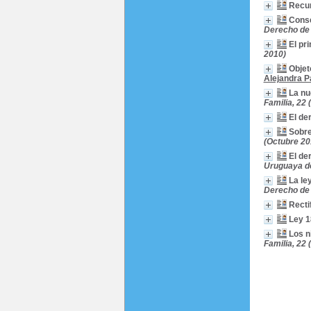
Recu
Conse
Derecho de 
El pr
2010)
Objet
Alejandra P
La nu
Familia, 22
El de
Sobre
(Octubre 20
El de
Uruguaya de
La le
Derecho de 
Recti
Ley 1
Los n
Familia, 22