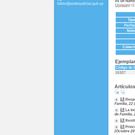
es un núme
biblio@poderjudicial.gub.uy
Uruguay)
(1
Tip
Fecha 
Núme
Cobertu
Ejemplar
Código de 
16307
Artículo
Respo
Familia, 22
La inc
de Familia,
Resti
Princ
(Octubre 20