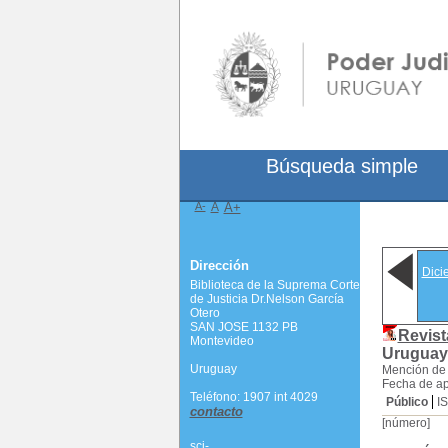
Búsqueda simple
A-
A
A+
Dirección
Dici
Biblioteca de la Suprema Corte
de Justicia Dr.Nelson García
Otero
SAN JOSE 1132 PB
Revist
Montevideo
Uruguay)
Uruguay
Mención de 
Fecha de ap
Teléfono: 1907 int 4029
Público
I
contacto
[número]
scj-