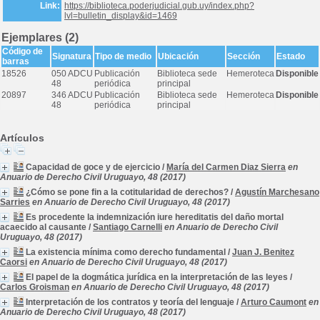
Link:
https://biblioteca.poderjudicial.gub.uy/index.php?
lvl=bulletin_display&id=1469
Ejemplares (2)
Código de
Signatura
Tipo de medio
Ubicación
Sección
Estado
barras
18526
050 ADCU
Publicación
Biblioteca sede
Hemeroteca
Disponible
48
periódica
principal
20897
346 ADCU
Publicación
Biblioteca sede
Hemeroteca
Disponible
48
periódica
principal
Artículos
Capacidad de goce y de ejercicio
/
María del Carmen Diaz Sierra
en
Anuario de Derecho Civil Uruguayo, 48 (2017)
¿Cómo se pone fin a la cotitularidad de derechos?
/
Agustín Marchesano
Sarries
en Anuario de Derecho Civil Uruguayo, 48 (2017)
Es procedente la indemnización iure hereditatis del daño mortal
acaecido al causante
/
Santiago Carnelli
en Anuario de Derecho Civil
Uruguayo, 48 (2017)
La existencia mínima como derecho fundamental
/
Juan J. Benitez
Caorsi
en Anuario de Derecho Civil Uruguayo, 48 (2017)
El papel de la dogmática jurídica en la interpretación de las leyes
/
Carlos Groisman
en Anuario de Derecho Civil Uruguayo, 48 (2017)
Interpretación de los contratos y teoría del lenguaje
/
Arturo Caumont
en
Anuario de Derecho Civil Uruguayo, 48 (2017)