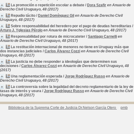
La promoción o repetición escolar a debate
/
Dora Szafir
en Anuario de
Derecho Civil Uruguayo, 48 (2017)
Repudio tácito
/
Daniel Domínguez Gil
en Anuario de Derecho Civil
Uruguayo, 48 (2017)
Sobre responsabilidad del heredero por el pago de deudas hereditarias
/
Arturo J. Yglesias Pérolo
en Anuario de Derecho Civil Uruguayo, 48 (2017)
Responsabilidad por rotura de microcateter
/
Santiago Carnelli
en
Anuario de Derecho Civil Uruguayo, 48 (2017)
La restitución internacional de menores no tiene en Uruguay más que
dos instancias judiciales
/
Carlos Álvarez Cozzi
en Anuario de Derecho Civil
Uruguayo, 48 (2017)
La justicia no debe responder a ideologías que determinen sus
decisiones
/
Carlos Álvarez Cozzi
en Anuario de Derecho Civil Uruguayo, 48
(2017)
Una reglamentación esperada
/
Jorge Rodríguez Russo
en Anuario de
Derecho Civil Uruguayo, 48 (2017)
La controversia sobre la legalidad del decreto reglamentario de la ley de
tasas de interés y usura
/
Jorge Rodríguez Russo
en Anuario de Derecho Civil
Uruguayo, 48 (2017)
Biblioteca de la Suprema Corte de Justicia Dr.Nelson García Otero
pmb