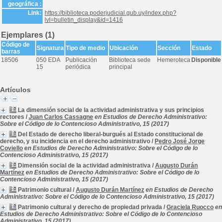
geográfica :
Link:
https://biblioteca.poderjudicial.gub.uy/index.php?
lvl=bulletin_display&id=1416
Ejemplares (1)
Código de
Signatura
Tipo de medio
Ubicación
Sección
Estado
barras
18506
050 EDA
Publicación
Biblioteca sede
Hemeroteca
Disponible
15
periódica
principal
Artículos
La dimensión social de la actividad administrativa y sus principios
rectores
/
Juan Carlos Cassagne
en Estudios de Derecho Administrativo:
Sobre el Código de lo Contencioso Administrativo, 15 (2017)
Del Estado de derecho liberal-burgués al Estado constitucional de
derecho, y su incidencia en el derecho administrativo
/
Pedro José Jorge
Coviello
en Estudios de Derecho Administrativo: Sobre el Código de lo
Contencioso Administrativo, 15 (2017)
Dimensión social de la actividad administrativa
/
Augusto Durán
Martínez
en Estudios de Derecho Administrativo: Sobre el Código de lo
Contencioso Administrativo, 15 (2017)
Patrimonio cultural
/
Augusto Durán Martínez
en Estudios de Derecho
Administrativo: Sobre el Código de lo Contencioso Administrativo, 15 (2017)
Patrimonio cultural y derecho de propiedad privada
/
Graciela Ruocco
en
Estudios de Derecho Administrativo: Sobre el Código de lo Contencioso
Administrativo, 15 (2017)