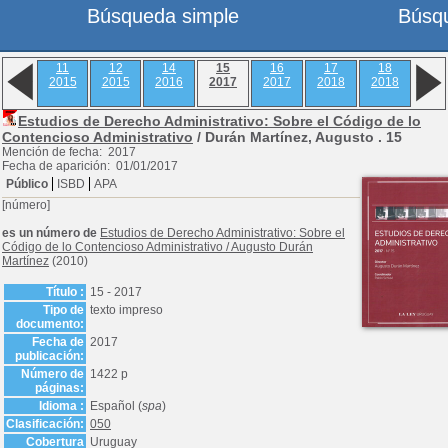
Búsqueda simple
Búsq
11
12
14
15
16
17
18
2015
2015
2016
2017
2017
2018
2018
Estudios de Derecho Administrativo: Sobre el Código de lo
Contencioso Administrativo
/ Durán Martínez, Augusto .
15
Mención de fecha: 2017
Fecha de aparición: 01/01/2017
Público
ISBD
APA
[número]
es un número de
Estudios de Derecho Administrativo: Sobre el
Código de lo Contencioso Administrativo
/
Augusto Durán
Martínez
(2010)
Título :
15 - 2017
Tipo de
texto impreso
documento:
Fecha de
2017
publicación:
Número de
1422 p
páginas:
Idioma :
Español (
spa
)
Clasificación:
050
Cobertura
Uruguay