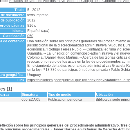
ro de
Estudios de Derecho Administrativo: Sobre el Código de lo Contencioso Admi
Título :
5 - 2012
o de documento:
texto impreso
de publicación:
2012
ro de páginas:
816 p
Idioma :
Español (
spa
)
Clasificación:
050
a de contenido:
Una reflexión sobre los principios generales del procedimiento adm
jurisdiccional de la discrecionalidad administrativa / Augusto Du
económica / Rodrigo Ferrès Rubio. -- Confianza legítima y discrec
Guariglia. -- La jurisdicción contencioso-administrativa y el nue
Colombia / Daniel Hugo Martins. -- Acerca de las teorías críticas 
revocación o retiro de los actos en la ley de procedimientos admi
Enjuiciamiento de la discrecionalidad administrativa / Graciela R
en la ley nº 18.786 de participación público-privada / Pablo Schia
ra geográfica :
Uruguay
Link:
https://biblioteca.poderjudicial.gub.uy/index.php?lvl=bulletin_di
es (1)
barras
Signatura
Tipo de medio
Ubicación
050 EDA 05
Publicación periódica
Biblioteca sede princi
s
eflexión sobre los principios generales del procedimiento administrativo. Tres
de principios procedimentales.
/
Javier Barnes
en Estudios de Derecho Adminis