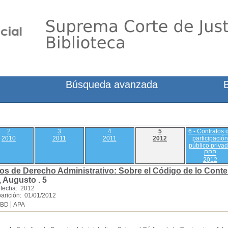
Búsqueda avanzada
2
3
4
5
6 - Contratos 
2010
2011
2011
2012
participación
público priva
PPP
2012
os de Derecho Administrativo: Sobre el Código de lo Conte
, Augusto .
5
 fecha: 2012
arición: 01/01/2012
SBD
APA