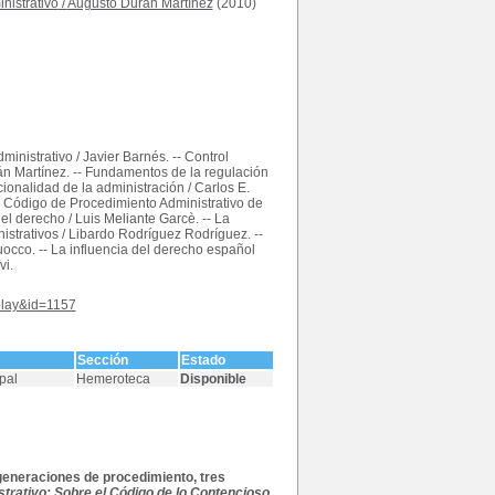
nistrativo
/
Augusto Durán Martínez
(2010)
inistrativo / Javier Barnés. -- Control
rán Martínez. -- Fundamentos de la regulación
ionalidad de la administración / Carlos E.
vo Código de Procedimiento Administrativo de
del derecho / Luis Meliante Garcè. -- La
nistrativos / Libardo Rodríguez Rodríguez. --
uocco. -- La influencia del derecho español
vi.
splay&id=1157
Sección
Estado
pal
Hemeroteca
Disponible
 generaciones de procedimiento, tres
trativo: Sobre el Código de lo Contencioso