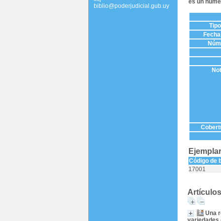
es un núme
biblio@poderjudicial.gub.uy
Tip
Fecha 
Núme
Not
Cobertu
Ejemplar
Código de 
17001
Artículo
Una r
variedades 