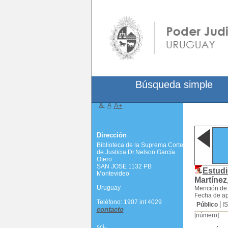
Búsqueda simple
A-
A
A+
Dirección
Biblioteca de la Suprema Corte
de Justicia Dr.Nelson García
Otero
SAN JOSE 1132 PB
Estudi
Montevideo
Martínez
Uruguay
Mención de
Fecha de ap
Teléfono: 1907 int 4029
Público
I
contacto
[número]
scj-