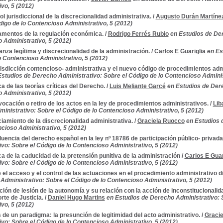
vo, 5 (2012)
ol jurisdiccional de la discrecionalidad administrativa.
/
Augusto Durán Martíne
digo de lo Contencioso Administrativo, 5 (2012)
mentos de la regulación económica.
/
Rodrigo Ferrés Rubio
en Estudios de Der
 Administrativo, 5 (2012)
anza legítima y discrecionalidad de la administración.
/
Carlos E Guariglia
en Es
o Contencioso Administrativo, 5 (2012)
risdicción contencioso- administrativa y el nuevo código de procedimientos ad
Estudios de Derecho Administrativo: Sobre el Código de lo Contencioso Adminis
a de las teorías críticas del Derecho.
/
Luis Meliante Garcé
en Estudios de Dere
 Administrativo, 5 (2012)
vocación o retiro de los actos en la ley de procedimientos administrativos.
/
Lib
inistrativo: Sobre el Código de lo Contencioso Administrativo, 5 (2012)
ciamiento de la discrecionalidad administrativa.
/
Graciela Ruocco
en Estudios 
ncioso Administrativo, 5 (2012)
fluencia del derecho español en la ley nº 18786 de participación público- privada
ivo: Sobre el Código de lo Contencioso Administrativo, 5 (2012)
a de la caducidad de la pretensión punitiva de la administración
/
Carlos E Guar
ivo: Sobre el Código de lo Contencioso Administrativo, 5 (2012)
 el acceso y el control de las actuaciones en el procedimiento administrativo di
Administrativo: Sobre el Código de lo Contencioso Administrativo, 5 (2012)
ción de lesión de la autonomía y su relación con la acción de inconstitucionalida
te de Justicia.
/
Daniel Hugo Martins
en Estudios de Derecho Administrativo: 
vo, 5 (2012)
s de un paradigma: la presunción de legitimidad del acto administrativo.
/
Graci
ivo: Sobre el Código de lo Contencioso Administrativo, 5 (2012)