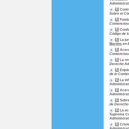
Administrati
Contr
Sobre el Có
Funda
Contencioso
Confi
Código de l
La ju
Martins
en 
Acerc
Contencioso
La re
Derecho Adm
Enjui
de lo Conte
La in
Administrat
Acerc
Administrat
Sobre
de Derecho 
La ac
Suprema Cor
Administrati
Crisi
Administrat