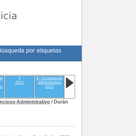
Búsqueda por etiquetas
de
7
8 - Contratación
2013
administrativa
da
2013
ncioso Administrativo
/ Durán