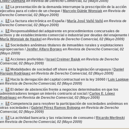
López Quintana
en Revista de Derecho Comercial, 02 (Mayo 2009)
La presentación de la demanda interrumpe la prescripción de la acción
ejecutiva para el cobro de un cheque
/
Marcelo Güinle Wonsiak
en Revista de
Derecho Comercial, 02 (Mayo 2009)
La factura electrónica en España
/
María José Vañó Vañó
en Revista de
Derecho Comercial, 02 (Mayo 2009)
Responsabilidad del adquirente en procedimientos concursales de
activos y de establecimiento comercial o industrial por deudas del enajenante
/
María Wonsiak de Haskel
en Revista de Derecho Comercial, 02 (Mayo 2009)
Sociedades anónimas titulares de inmuebles rurales y explotaciones
agropecuarias
/
Jenifer Alfaro Borges
en Revista de Derecho Comercial, 02
(Mayo 2009)
Acciones preferidas
/
Israel Creimer Bajuk
en Revista de Derecho
Comercial, 02 (Mayo 2009)
Modalidades de sociedad off shore en la legislación uruguaya
/
Daniel
Hargain Rodríguez
en Revista de Derecho Comercial, 02 (Mayo 2009)
Hacia la derogación del capital contractual en la ley 16060
/
Luis Lapique
en Revista de Derecho Comercial, 02 (Mayo 2009)
El deber de abstención frente a negocios determinados en que los
administradores tengan un interés contrario al social
/
Carlos E. López
Rodríguez
en Revista de Derecho Comercial, 02 (Mayo 2009)
Competencia para resolver la participación de sociedades anónimas en
otras sociedades
/
Gabriel Pérez Ramos Bologna
en Revista de Derecho
Comercial, 02 (Mayo 2009)
La actividad bancaria y las relaciones de consumo
/
Ricardo Merlinski
en Revista de Derecho Comercial, 02 (Mayo 2009)