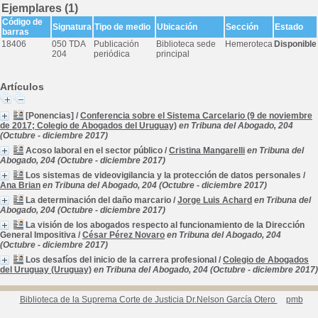
Ejemplares (1)
Código de
Signatura
Tipo de medio
Ubicación
Sección
Estado
barras
18406
050 TDA
Publicación
Biblioteca sede
Hemeroteca
Disponible
204
periódica
principal
Artículos
[Ponencias]
/
Conferencia sobre el Sistema Carcelario (9 de noviembre
de 2017; Colegio de Abogados del Uruguay)
en Tribuna del Abogado, 204
(Octubre - diciembre 2017)
Acoso laboral en el sector público
/
Cristina Mangarelli
en Tribuna del
Abogado, 204 (Octubre - diciembre 2017)
Los sistemas de videovigilancia y la protección de datos personales
/
Ana Brian
en Tribuna del Abogado, 204 (Octubre - diciembre 2017)
La determinación del daño marcario
/
Jorge Luis Achard
en Tribuna del
Abogado, 204 (Octubre - diciembre 2017)
La visión de los abogados respecto al funcionamiento de la Dirección
General Impositiva
/
César Pérez Novaro
en Tribuna del Abogado, 204
(Octubre - diciembre 2017)
Los desafíos del inicio de la carrera profesional
/
Colegio de Abogados
del Uruguay (Uruguay)
en Tribuna del Abogado, 204 (Octubre - diciembre 2017)
Biblioteca de la Suprema Corte de Justicia Dr.Nelson García Otero
pmb