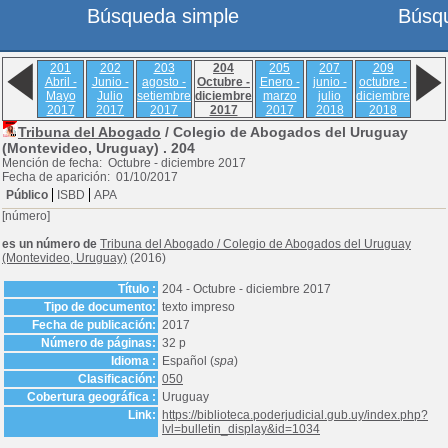
Búsqueda simple
Búsq
201
202
203
204
205
207
209
Abril -
Junio -
agosto -
Octubre -
Enero -
junio -
octubre -
Mayo
Julio
setiembre
diciembre
marzo
julio
diciembre
2017
2017
2017
2017
2017
2018
2018
Tribuna del Abogado
/ Colegio de Abogados del Uruguay
(Montevideo, Uruguay) .
204
Mención de fecha: Octubre - diciembre 2017
Fecha de aparición: 01/10/2017
Público
ISBD
APA
[número]
es un número de
Tribuna del Abogado
/
Colegio de Abogados del Uruguay
(Montevideo, Uruguay)
(2016)
Título :
204 - Octubre - diciembre 2017
Tipo de documento:
texto impreso
Fecha de publicación:
2017
Número de páginas:
32 p
Idioma :
Español (
spa
)
Clasificación:
050
Cobertura geográfica :
Uruguay
Link:
https://biblioteca.poderjudicial.gub.uy/index.php?
lvl=bulletin_display&id=1034