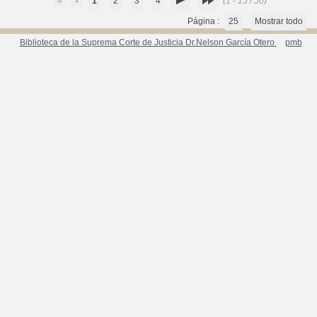
1
2
3
4
(1 - 15 / 50)
Página :
25
Mostrar todo
Biblioteca de la Suprema Corte de Justicia Dr.Nelson García Otero
pmb