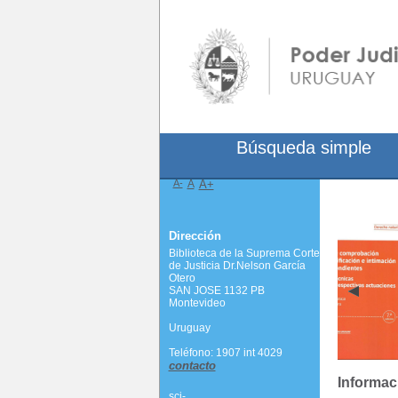
Búsqueda simple
A-
A
A+
Dirección
Biblioteca de la Suprema Corte
de Justicia Dr.Nelson García
Otero
SAN JOSE 1132 PB
Montevideo
Uruguay
Teléfono: 1907 int 4029
contacto
Informac
scj-