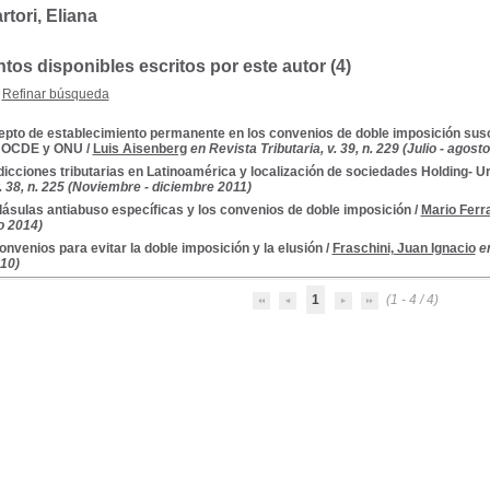
rtori, Eliana
os disponibles escritos por este autor (4)
Refinar búsqueda
pto de establecimiento permanente en los convenios de doble imposición sus
e OCDE y ONU
/
Luis Aisenberg
en Revista Tributaria, v. 39, n. 229 (Julio - agost
dicciones tributarias en Latinoamérica y localización de sociedades Holding- 
v. 38, n. 225 (Noviembre - diciembre 2011)
lásulas antiabuso específicas y los convenios de doble imposición
/
Mario Ferr
o 2014)
onvenios para evitar la doble imposición y la elusión
/
Fraschini, Juan Ignacio
e
010)
1
(1 - 4 / 4)