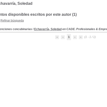
havarría, Soledad
os disponibles escritos por este autor (1)
Refinar búsqueda
nciones concubinarias
/
Echavarría, Soledad
en CADE. Profesionales & Empres
1
(1 - 1 / 1)