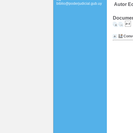
biblio@poderjudicial.gub.uy
Autor Ec
Document
Conve