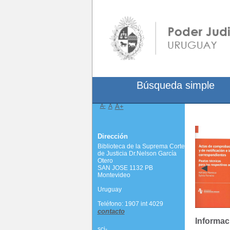
Búsqueda simple
A-
A
A+
Dirección
Biblioteca de la Suprema Corte
de Justicia Dr.Nelson García
Otero
SAN JOSE 1132 PB
Montevideo
Uruguay
Teléfono: 1907 int 4029
contacto
Informac
scj-