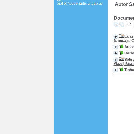
biblio@poderjudicial.gub.uy
Autor Sa
Document
La as
Uruguayo Cr
Auton
Derec
Sobre
Viazzi, Beat
Traba