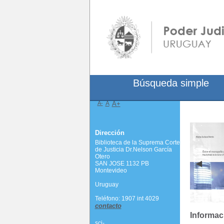
Búsqueda simple
A-
A
A+
Dirección
Biblioteca de la Suprema Corte
de Justicia Dr.Nelson García
Otero
SAN JOSE 1132 PB
Montevideo
Uruguay
Teléfono: 1907 int 4029
contacto
Informac
scj-