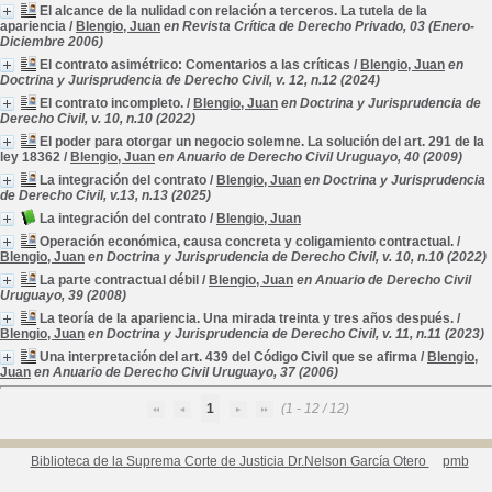
El alcance de la nulidad con relación a terceros. La tutela de la
apariencia
/
Blengio, Juan
en Revista Crítica de Derecho Privado, 03 (Enero-
Diciembre 2006)
El contrato asimétrico: Comentarios a las críticas
/
Blengio, Juan
en
Doctrina y Jurisprudencia de Derecho Civil, v. 12, n.12 (2024)
El contrato incompleto.
/
Blengio, Juan
en Doctrina y Jurisprudencia de
Derecho Civil, v. 10, n.10 (2022)
El poder para otorgar un negocio solemne. La solución del art. 291 de la
ley 18362
/
Blengio, Juan
en Anuario de Derecho Civil Uruguayo, 40 (2009)
La integración del contrato
/
Blengio, Juan
en Doctrina y Jurisprudencia
de Derecho Civil, v.13, n.13 (2025)
La integración del contrato
/
Blengio, Juan
Operación económica, causa concreta y coligamiento contractual.
/
Blengio, Juan
en Doctrina y Jurisprudencia de Derecho Civil, v. 10, n.10 (2022)
La parte contractual débil
/
Blengio, Juan
en Anuario de Derecho Civil
Uruguayo, 39 (2008)
La teoría de la apariencia. Una mirada treinta y tres años después.
/
Blengio, Juan
en Doctrina y Jurisprudencia de Derecho Civil, v. 11, n.11 (2023)
Una interpretación del art. 439 del Código Civil que se afirma
/
Blengio,
Juan
en Anuario de Derecho Civil Uruguayo, 37 (2006)
1
(1 - 12 / 12)
Biblioteca de la Suprema Corte de Justicia Dr.Nelson García Otero
pmb