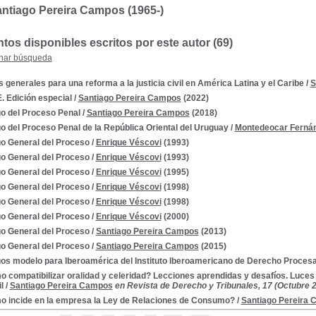
ntiago Pereira Campos (1965-)
os disponibles escritos por este autor (69)
nar búsqueda
 generales para una reforma a la justicia civil en América Latina y el Caribe
/
S
 Edición especial
/
Santiago Pereira Campos
(2022)
o del Proceso Penal
/
Santiago Pereira Campos
(2018)
o del Proceso Penal de la República Oriental del Uruguay
/
Montedeocar Fernán
o General del Proceso
/
Enrique Véscovi
(1993)
o General del Proceso
/
Enrique Véscovi
(1993)
o General del Proceso
/
Enrique Véscovi
(1995)
o General del Proceso
/
Enrique Véscovi
(1998)
o General del Proceso
/
Enrique Véscovi
(1998)
o General del Proceso
/
Enrique Véscovi
(2000)
o General del Proceso
/
Santiago Pereira Campos
(2013)
o General del Proceso
/
Santiago Pereira Campos
(2015)
os modelo para Iberoamérica del Instituto Iberoamericano de Derecho Procesa
 compatibilizar oralidad y celeridad? Lecciones aprendidas y desafíos. Luces
l
/
Santiago Pereira Campos
en Revista de Derecho y Tribunales, 17 (Octubre 
 incide en la empresa la Ley de Relaciones de Consumo?
/
Santiago Pereira