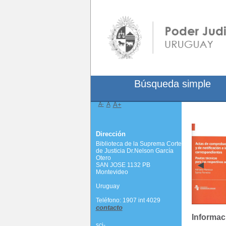
Búsqueda simple
A-
A
A+
Dirección
Biblioteca de la Suprema Corte
de Justicia Dr.Nelson García
Otero
SAN JOSE 1132 PB
Montevideo
Uruguay
Teléfono: 1907 int 4029
contacto
Informac
scj-