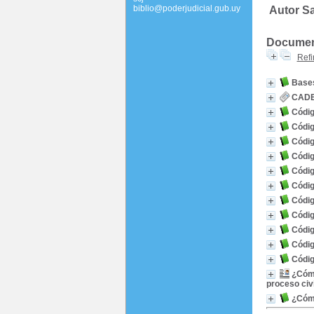
biblio@poderjudicial.gub.uy
Autor Sa
Document
Refi
Bases
CADE.
Códig
Códig
Códig
Códig
Códig
Códig
Códig
Códig
Códig
Códig
Códig
¿Cómo
proceso civi
¿Cómo