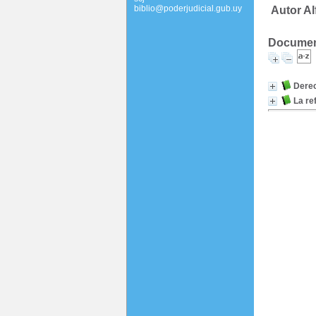
biblio@poderjudicial.gub.uy
Autor A
Document
Derec
La re