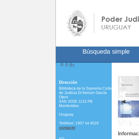
Búsqueda simple
A-
A
A+
Dirección
Biblioteca de la Suprema Corte
de Justicia Dr.Nelson García
Otero
SAN JOSE 1132 PB
Montevideo
Uruguay
Teléfono: 1907 int 4029
contacto
Informac
scj-