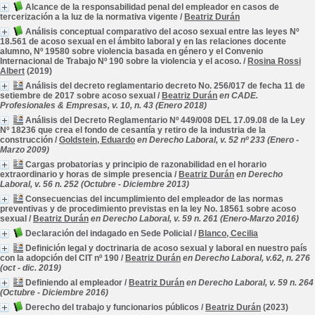
Alcance de la responsabilidad penal del empleador en casos de
tercerización a la luz de la normativa vigente
/
Beatriz Durán
Análisis conceptual comparativo del acoso sexual entre las leyes Nº
18.561 de acoso sexual en el ámbito laboral y en las relaciones docente
alumno, Nº 19580 sobre violencia basada en género y el Convenio
Internacional de Trabajo Nº 190 sobre la violencia y el acoso.
/
Rosina Rossi
Albert
(2019)
Análisis del decreto reglamentario decreto No. 256/017 de fecha 11 de
setiembre de 2017 sobre acoso sexual
/
Beatriz Durán
en CADE.
Profesionales & Empresas, v. 10, n. 43 (Enero 2018)
Análisis del Decreto Reglamentario Nº 449/008 DEL 17.09.08 de la Ley
Nº 18236 que crea el fondo de cesantía y retiro de la industria de la
construcción
/
Goldstein, Eduardo
en Derecho Laboral, v. 52 nº 233 (Enero -
Marzo 2009)
Cargas probatorias y principio de razonabilidad en el horario
extraordinario y horas de simple presencia
/
Beatriz Durán
en Derecho
Laboral, v. 56 n. 252 (Octubre - Diciembre 2013)
Consecuencias del incumplimiento del empleador de las normas
preventivas y de procedimiento previstas en la ley No. 18561 sobre acoso
sexual
/
Beatriz Durán
en Derecho Laboral, v. 59 n. 261 (Enero-Marzo 2016)
Declaración del indagado en Sede Policial
/
Blanco, Cecilia
Definición legal y doctrinaria de acoso sexual y laboral en nuestro país
con la adopción del CIT nº 190
/
Beatriz Durán
en Derecho Laboral, v.62, n. 276
(oct - dic. 2019)
Definiendo al empleador
/
Beatriz Durán
en Derecho Laboral, v. 59 n. 264
(Octubre - Diciembre 2016)
Derecho del trabajo y funcionarios públicos
/
Beatriz Durán
(2023)