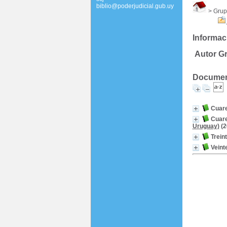
biblio@poderjudicial.gub.uy
> Grup
Informac
Autor Gr
Document
Cuare
Cuare
Uruguay)
(2
Trein
Veint