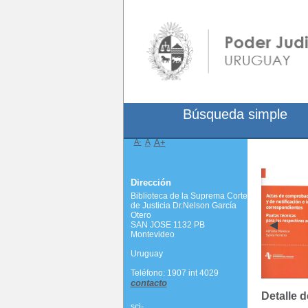
Búsqueda simple
A-
A
A+
Dirección
Biblioteca de la Suprema Corte
de Justicia Dr.Nelson García
Otero
SAN JOSE 1132 PB
Montevideo
Uruguay
Teléfono: 1907 int 4029
contacto
Detalle d
scj-