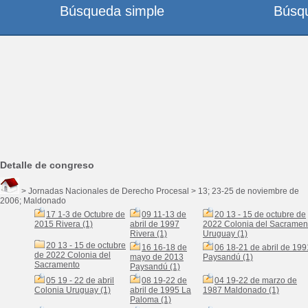
Búsqueda simple
Búsq
Detalle de congreso
> Jornadas Nacionales de Derecho Procesal > 13; 23-25 de noviembre de
2006; Maldonado
17 1-3 de Octubre de
09 11-13 de
20 13 - 15 de octubre de
2015 Rivera (1)
abril de 1997
2022 Colonia del Sacramen
Rivera (1)
Uruguay (1)
20 13 - 15 de octubre
16 16-18 de
06 18-21 de abril de 199
de 2022 Colonia del
mayo de 2013
Paysandú (1)
Sacramento
Paysandú (1)
05 19 - 22 de abril
08 19-22 de
04 19-22 de marzo de
Colonia Uruguay (1)
abril de 1995 La
1987 Maldonado (1)
Paloma (1)