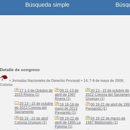
Búsqueda simple
Búsq
Detalle de congreso
> Jornadas Nacionales de Derecho Procesal > 14; 7-9 de mayo de 2009;
Colonia
17 1-3 de Octubre de
09 11-13 de
20 13 - 15 de octubre de
2015 Rivera (1)
abril de 1997
2022 Colonia del Sacramen
Rivera (1)
Uruguay (1)
20 13 - 15 de octubre
16 16-18 de
06 18-21 de abril de 199
de 2022 Colonia del
mayo de 2013
Paysandú (1)
Sacramento
Paysandú (1)
05 19 - 22 de abril
08 19-22 de
04 19-22 de marzo de
Colonia Uruguay (1)
abril de 1995 La
1987 Maldonado (1)
Paloma (1)