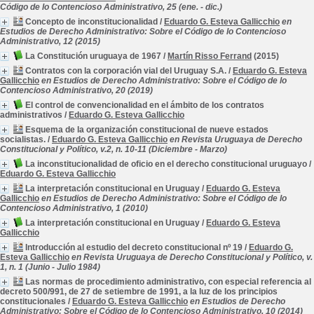
Código de lo Contencioso Administrativo, 25 (ene. - dic.)
Concepto de inconstitucionalidad
/
Eduardo G. Esteva Gallicchio
en
Estudios de Derecho Administrativo: Sobre el Código de lo Contencioso
Administrativo, 12 (2015)
La Constitución uruguaya de 1967
/
Martín Risso Ferrand
(2015)
Contratos con la corporación vial del Uruguay S.A.
/
Eduardo G. Esteva
Gallicchio
en Estudios de Derecho Administrativo: Sobre el Código de lo
Contencioso Administrativo, 20 (2019)
El control de convencionalidad en el ámbito de los contratos
administrativos
/
Eduardo G. Esteva Gallicchio
Esquema de la organización constitucional de nueve estados
socialistas.
/
Eduardo G. Esteva Gallicchio
en Revista Uruguaya de Derecho
Constitucional y Político, v.2, n. 10-11 (Diciembre - Marzo)
La inconstitucionalidad de oficio en el derecho constitucional uruguayo
/
Eduardo G. Esteva Gallicchio
La interpretación constitucional en Uruguay
/
Eduardo G. Esteva
Gallicchio
en Estudios de Derecho Administrativo: Sobre el Código de lo
Contencioso Administrativo, 1 (2010)
La interpretación constitucional en Uruguay
/
Eduardo G. Esteva
Gallicchio
Introducción al estudio del decreto constitucional nº 19
/
Eduardo G.
Esteva Gallicchio
en Revista Uruguaya de Derecho Constitucional y Político, v.
1, n. 1 (Junio - Julio 1984)
Las normas de procedimiento administrativo, con especial referencia al
decreto 500/991, de 27 de setiembre de 1991, a la luz de los principios
constitucionales
/
Eduardo G. Esteva Gallicchio
en Estudios de Derecho
Administrativo: Sobre el Código de lo Contencioso Administrativo, 10 (2014)