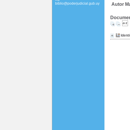
biblio@poderjudicial.gub.uy
Autor Ma
Document
Ident