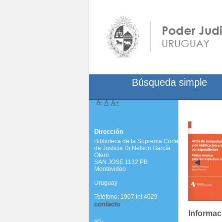
Búsqueda simple
A-
A
A+
Dirección
Biblioteca de la Suprema Corte
de Justicia Dr.Nelson García
Otero
SAN JOSE 1132 PB
Montevideo
Uruguay
Teléfono: 1907 int 4029
contacto
Informac
scj-