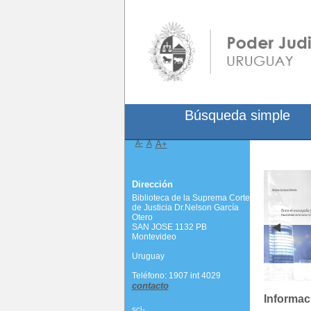
Búsqueda simple
A-
A
A+
Dirección
Biblioteca de la Suprema Corte
de Justicia Dr.Nelson García
Otero
SAN JOSE 1132 PB
Montevideo
Uruguay
Teléfono: 1907 int 4029
contacto
Informac
scj-