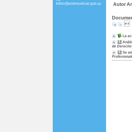
biblio@poderjudicial.gub.uy
Autor A
Document
La ac
Análi
de Derecho 
Se am
Profesionale