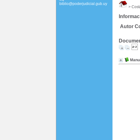
biblio@poderjudicial.gub.uy
> Costa
Informac
Autor Co
Document
Manua