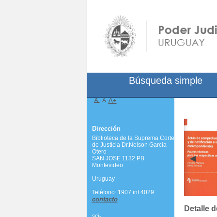
Búsqueda simple
A-
A
A+
Dirección
Biblioteca de la Suprema Corte
de Justicia Dr.Nelson García
Otero
SAN JOSE 1132 PB
Montevideo
Uruguay
Teléfono: 1907 int 4029
contacto
Detalle d
scj-