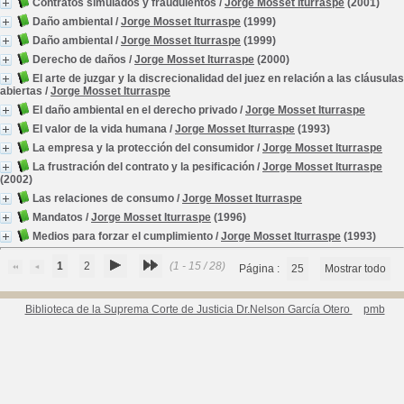
Contratos simulados y fraudulentos
/
Jorge Mosset Iturraspe
(2001)
Daño ambiental
/
Jorge Mosset Iturraspe
(1999)
Daño ambiental
/
Jorge Mosset Iturraspe
(1999)
Derecho de daños
/
Jorge Mosset Iturraspe
(2000)
El arte de juzgar y la discrecionalidad del juez en relación a las cláusulas
abiertas
/
Jorge Mosset Iturraspe
El daño ambiental en el derecho privado
/
Jorge Mosset Iturraspe
El valor de la vida humana
/
Jorge Mosset Iturraspe
(1993)
La empresa y la protección del consumidor
/
Jorge Mosset Iturraspe
La frustración del contrato y la pesificación
/
Jorge Mosset Iturraspe
(2002)
Las relaciones de consumo
/
Jorge Mosset Iturraspe
Mandatos
/
Jorge Mosset Iturraspe
(1996)
Medios para forzar el cumplimiento
/
Jorge Mosset Iturraspe
(1993)
1
2
(1 - 15 / 28)
Página :
25
Mostrar todo
Biblioteca de la Suprema Corte de Justicia Dr.Nelson García Otero
pmb