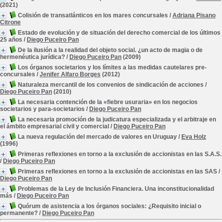
(2021)
Colisión de transatlánticos en los mares concursales
/
Adriana Pisano
Citrone
Estado de evolución y de situación del derecho comercial de los últimos
25 años
/
Diego Puceiro Pan
De la ilusión a la realidad del objeto social. ¿un acto de magia o de
hermenéutica jurídica?
/
Diego Puceiro Pan
(2009)
Los órganos societarios y los límites a las medidas cautelares pre-
concursales
/
Jenifer Alfaro Borges
(2012)
Naturaleza mercantil de los convenios de sindicación de acciones
/
Diego Puceiro Pan
(2010)
La necesaria contención de la «fiebre usuraria» en los negocios
societarios y para-societarios
/
Diego Puceiro Pan
La necesaria promoción de la judicatura especializada y el arbitraje en
el ámbito empresarial civil y comercial
/
Diego Puceiro Pan
La nueva regulación del mercado de valores en Uruguay
/
Eva Holz
(1996)
Primeras reflexiones en torno a la exclusión de accionistas en las S.A.S.
/
Diego Puceiro Pan
Primeras reflexiones en torno a la exclusión de accionistas en las SAS
/
Diego Puceiro Pan
Problemas de la Ley de Inclusión Financiera. Una inconstitucionalidad
más
/
Diego Puceiro Pan
Quórum de asistencia a los órganos sociales: ¿Requisito inicial o
permanente?
/
Diego Puceiro Pan