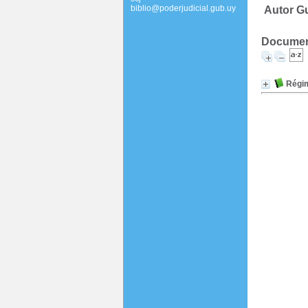
biblio@poderjudicial.gub.uy
Autor Gu
Document
Régim