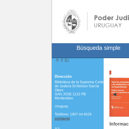
Búsqueda simple
A-
A
A+
Dirección
Biblioteca de la Suprema Corte
de Justicia Dr.Nelson García
Otero
SAN JOSE 1132 PB
Montevideo
Uruguay
Teléfono: 1907 int 4029
contacto
Informac
scj-