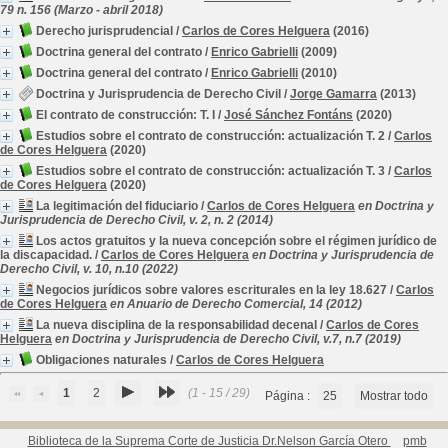
79 n. 156 (Marzo - abril 2018)
Derecho jurisprudencial
/
Carlos de Cores Helguera
(2016)
Doctrina general del contrato
/
Enrico Gabrielli
(2009)
Doctrina general del contrato
/
Enrico Gabrielli
(2010)
Doctrina y Jurisprudencia de Derecho Civil
/
Jorge Gamarra
(2013)
El contrato de construcción: T. I
/
José Sánchez Fontáns
(2020)
Estudios sobre el contrato de construcción: actualización T. 2
/
Carlos
de Cores Helguera
(2020)
Estudios sobre el contrato de construcción: actualización T. 3
/
Carlos
de Cores Helguera
(2020)
La legitimación del fiduciario
/
Carlos de Cores Helguera
en Doctrina y
Jurisprudencia de Derecho Civil, v. 2, n. 2 (2014)
Los actos gratuitos y la nueva concepción sobre el régimen jurídico de
la discapacidad.
/
Carlos de Cores Helguera
en Doctrina y Jurisprudencia de
Derecho Civil, v. 10, n.10 (2022)
Negocios jurídicos sobre valores escriturales en la ley 18.627
/
Carlos
de Cores Helguera
en Anuario de Derecho Comercial, 14 (2012)
La nueva disciplina de la responsabilidad decenal
/
Carlos de Cores
Helguera
en Doctrina y Jurisprudencia de Derecho Civil, v.7, n.7 (2019)
Obligaciones naturales
/
Carlos de Cores Helguera
1
2
(1 - 15 / 29)
Página :
25
Mostrar todo
Biblioteca de la Suprema Corte de Justicia Dr.Nelson García Otero
pmb