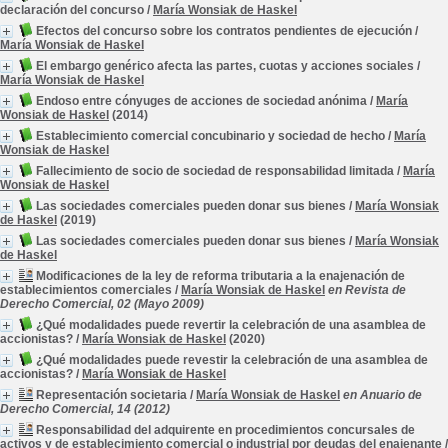
declaración del concurso
/
María Wonsiak de Haskel
Efectos del concurso sobre los contratos pendientes de ejecución
/
María Wonsiak de Haskel
El embargo genérico afecta las partes, cuotas y acciones sociales
/
María Wonsiak de Haskel
Endoso entre cónyuges de acciones de sociedad anónima
/
María
Wonsiak de Haskel
(2014)
Establecimiento comercial concubinario y sociedad de hecho
/
María
Wonsiak de Haskel
Fallecimiento de socio de sociedad de responsabilidad limitada
/
María
Wonsiak de Haskel
Las sociedades comerciales pueden donar sus bienes
/
María Wonsiak
de Haskel
(2019)
Las sociedades comerciales pueden donar sus bienes
/
María Wonsiak
de Haskel
Modificaciones de la ley de reforma tributaria a la enajenación de
establecimientos comerciales
/
María Wonsiak de Haskel
en Revista de
Derecho Comercial, 02 (Mayo 2009)
¿Qué modalidades puede revertir la celebración de una asamblea de
accionistas?
/
María Wonsiak de Haskel
(2020)
¿Qué modalidades puede revestir la celebración de una asamblea de
accionistas?
/
María Wonsiak de Haskel
Representación societaria
/
María Wonsiak de Haskel
en Anuario de
Derecho Comercial, 14 (2012)
Responsabilidad del adquirente en procedimientos concursales de
activos y de establecimiento comercial o industrial por deudas del enajenante
/