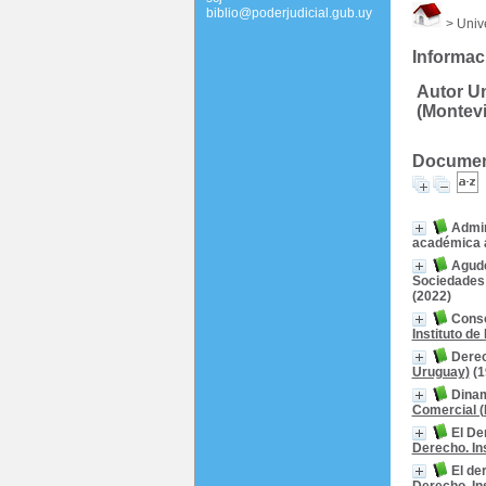
biblio@poderjudicial.gub.uy
> Unive
Informac
Autor Un
(Montev
Document
Admir
académica 
Agude
Sociedades
(2022)
Conso
Instituto d
Dere
Uruguay)
(1
Dinam
Comercial (
El De
Derecho. In
El de