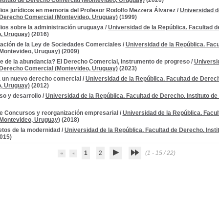
stituto de Derecho Comercial (Montevideo, Uruguay)
(2020)
ios jurídicos en memoria del Profesor Rodolfo Mezzera Álvarez
/
Universidad d
e Derecho Comercial (Montevideo, Uruguay)
(1999)
ios sobre la administración uruguaya
/
Universidad de la República. Facultad d
, Uruguay)
(2016)
ación de la Ley de Sociedades Comerciales
/
Universidad de la República. Facu
Montevideo, Uruguay)
(2009)
e de la abundancia? El Derecho Comercial, instrumento de progreso
/
Universi
e Derecho Comercial (Montevideo, Uruguay)
(2023)
 un nuevo derecho comercial
/
Universidad de la República. Facultad de Derec
, Uruguay)
(2012)
so y desarrollo
/
Universidad de la República. Facultad de Derecho. Instituto 
e Concursos y reorganización empresarial
/
Universidad de la República. Facul
Montevideo, Uruguay)
(2018)
etos de la modernidad
/
Universidad de la República. Facultad de Derecho. Inst
015)
1
2
(1 - 15 / 22)