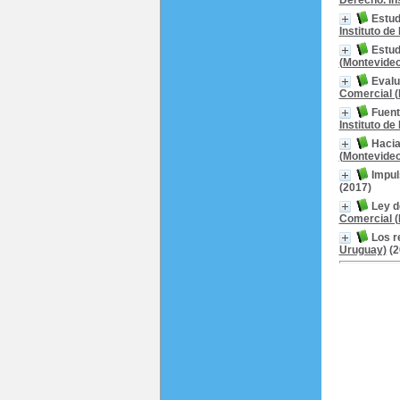
Derecho. In
Estud
Instituto d
Estud
(Montevideo
Evalu
Comercial (
Fuent
Instituto d
Hacia
(Montevideo
Impul
(2017)
Ley d
Comercial (
Los r
Uruguay)
(2