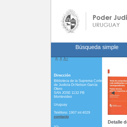
Búsqueda simple
A-
A
A+
Dirección
Biblioteca de la Suprema Corte
de Justicia Dr.Nelson García
Otero
SAN JOSE 1132 PB
Montevideo
Uruguay
Teléfono: 1907 int 4029
contacto
Detalle d
scj-