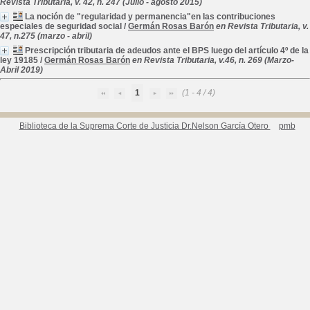
Revista Tributaria, v. 42, n. 247 (Julio - agosto 2015)
La noción de "regularidad y permanencia"en las contribuciones
especiales de seguridad social
/
Germán Rosas Barón
en Revista Tributaria, v.
47, n.275 (marzo - abril)
Prescripción tributaria de adeudos ante el BPS luego del artículo 4º de la
ley 19185
/
Germán Rosas Barón
en Revista Tributaria, v.46, n. 269 (Marzo-
Abril 2019)
1
(1 - 4 / 4)
Biblioteca de la Suprema Corte de Justicia Dr.Nelson García Otero
pmb