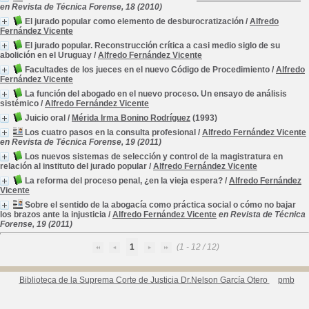
en Revista de Técnica Forense, 18 (2010)
El jurado popular como elemento de desburocratización
/
Alfredo
Fernández Vicente
El jurado popular. Reconstrucción crítica a casi medio siglo de su
abolición en el Uruguay
/
Alfredo Fernández Vicente
Facultades de los jueces en el nuevo Código de Procedimiento
/
Alfredo
Fernández Vicente
La función del abogado en el nuevo proceso. Un ensayo de análisis
sistémico
/
Alfredo Fernández Vicente
Juicio oral
/
Mérida Irma Bonino Rodríguez
(1993)
Los cuatro pasos en la consulta profesional
/
Alfredo Fernández Vicente
en Revista de Técnica Forense, 19 (2011)
Los nuevos sistemas de selección y control de la magistratura en
relación al instituto del jurado popular
/
Alfredo Fernández Vicente
La reforma del proceso penal, ¿en la vieja espera?
/
Alfredo Fernández
Vicente
Sobre el sentido de la abogacía como práctica social o cómo no bajar
los brazos ante la injusticia
/
Alfredo Fernández Vicente
en Revista de Técnica
Forense, 19 (2011)
1
(1 - 12 / 12)
Biblioteca de la Suprema Corte de Justicia Dr.Nelson García Otero
pmb