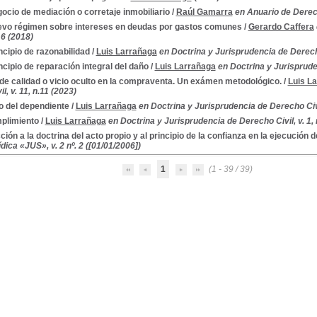
gocio de mediación o corretaje inmobiliario
/
Raúl Gamarra
en Anuario de Derec
evo régimen sobre intereses en deudas por gastos comunes
/
Gerardo Caffera
. 6 (2018)
incipio de razonabilidad
/
Luis Larrañaga
en Doctrina y Jurisprudencia de Derecho 
incipio de reparación integral del daño
/
Luis Larrañaga
en Doctrina y Jurispruden
 de calidad o vicio oculto en la compraventa. Un exámen metodológico.
/
Luis L
l, v. 11, n.11 (2023)
 del dependiente
/
Luis Larrañaga
en Doctrina y Jurisprudencia de Derecho Civil
plimiento
/
Luis Larrañaga
en Doctrina y Jurisprudencia de Derecho Civil, v. 1, 
cción a la doctrina del acto propio y al principio de la confianza en la ejecución 
dica «JUS», v. 2 nº. 2 ([01/01/2006])
1
(1 - 39 / 39)