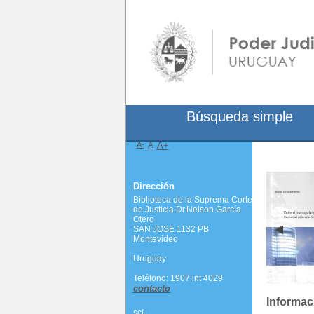
Búsqueda simple
A-
A
A+
Dirección
Biblioteca de la Suprema Corte
de Justicia Dr.Nelson García
Otero
SAN JOSE 1132 PB
Montevideo
Uruguay
Teléfono: 1907 int 4029
contacto
Informac
scj-