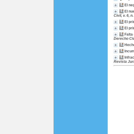
El ne
El nu
Civil, v. 6, n
El pr
El pr
Falta
Derecho Civi
Hecho
Incum
Infra
Revista Jurí