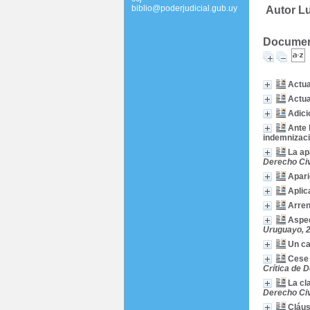
biblio@poderjudicial.gub.uy
Autor L
Document
Actua
Actua
Adici
Ante 
indemnizaci
La ap
Derecho Civi
Apari
Aplic
Arren
Aspec
Uruguayo, 2
Un ca
Cese 
Crítica de 
La cl
Derecho Civi
Cláus