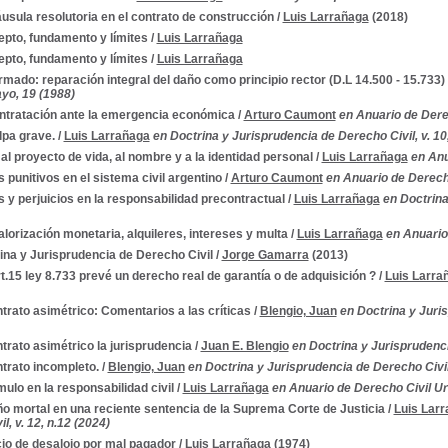
áusula resolutoria en el contrato de construcción
/
Luis Larrañaga
(2018)
pto, fundamento y límites
/
Luis Larrañaga
pto, fundamento y límites
/
Luis Larrañaga
rmado: reparación integral del daño como principio rector (D.L 14.500 - 15.733)
ayo, 19 (1988)
ntratación ante la emergencia económica
/
Arturo Caumont
en Anuario de Dere
lpa grave.
/
Luis Larrañaga
en Doctrina y Jurisprudencia de Derecho Civil, v. 10
al proyecto de vida, al nombre y a la identidad personal
/
Luis Larrañaga
en Anu
 punitivos en el sistema civil argentino
/
Arturo Caumont
en Anuario de Derech
 y perjuicios en la responsabilidad precontractual
/
Luis Larrañaga
en Doctrina
lorización monetaria, alquileres, intereses y multa
/
Luis Larrañaga
en Anuario
ina y Jurisprudencia de Derecho Civil
/
Jorge Gamarra
(2013)
rt.15 ley 8.733 prevé un derecho real de garantía o de adquisición ?
/
Luis Larra
ntrato asimétrico: Comentarios a las críticas
/
Blengio, Juan
en Doctrina y Juris
ntrato asimétrico la jurisprudencia
/
Juan E. Blengio
en Doctrina y Jurisprudencia
ntrato incompleto.
/
Blengio, Juan
en Doctrina y Jurisprudencia de Derecho Civil,
mulo en la responsabilidad civil
/
Luis Larrañaga
en Anuario de Derecho Civil U
ño mortal en una reciente sentencia de la Suprema Corte de Justicia
/
Luis Lar
l, v. 12, n.12 (2024)
icio de desalojo por mal pagador
/
Luis Larrañaga
(1974)