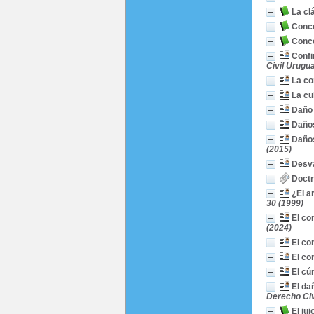
La cl
Conce
Conce
Confi
Civil Urugu
La co
La cu
Daño 
Daños
Daños
(2015)
Desva
Doctr
¿El a
30 (1999)
El co
(2024)
El co
El co
El cú
El da
Derecho Civi
El ju