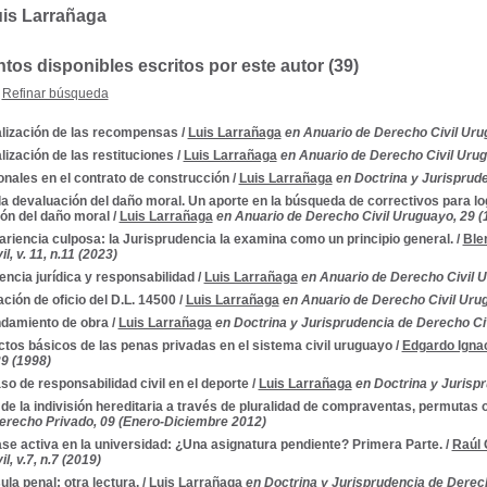
uis Larrañaga
os disponibles escritos por este autor (39)
Refinar búsqueda
lización de las recompensas
/
Luis Larrañaga
en Anuario de Derecho Civil Uru
lización de las restituciones
/
Luis Larrañaga
en Anuario de Derecho Civil Urug
onales en el contrato de construcción
/
Luis Larrañaga
en Doctrina y Jurispruden
la devaluación del daño moral. Un aporte en la búsqueda de correctivos para l
ón del daño moral
/
Luis Larrañaga
en Anuario de Derecho Civil Uruguayo, 29 (
ariencia culposa: la Jurisprudencia la examina como un principio general.
/
Ble
l, v. 11, n.11 (2023)
encia jurídica y responsabilidad
/
Luis Larrañaga
en Anuario de Derecho Civil U
ación de oficio del D.L. 14500
/
Luis Larrañaga
en Anuario de Derecho Civil Uru
damiento de obra
/
Luis Larrañaga
en Doctrina y Jurisprudencia de Derecho Civil
tos básicos de las penas privadas en el sistema civil uruguayo
/
Edgardo Igna
9 (1998)
so de responsabilidad civil en el deporte
/
Luis Larrañaga
en Doctrina y Jurispru
de la indivisión hereditaria a través de pluralidad de compraventas, permutas
Derecho Privado, 09 (Enero-Diciembre 2012)
ase activa en la universidad: ¿Una asignatura pendiente? Primera Parte.
/
Raúl
l, v.7, n.7 (2019)
ula penal: otra lectura.
/
Luis Larrañaga
en Doctrina y Jurisprudencia de Derecho