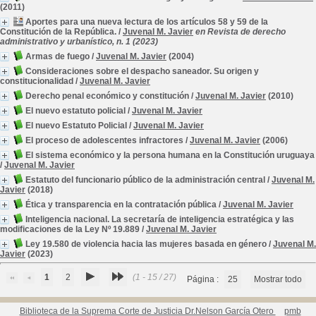
(2011)
Aportes para una nueva lectura de los artículos 58 y 59 de la
Constitución de la República.
/
Juvenal M. Javier
en Revista de derecho
administrativo y urbanístico, n. 1 (2023)
Armas de fuego
/
Juvenal M. Javier
(2004)
Consideraciones sobre el despacho saneador. Su origen y
constitucionalidad
/
Juvenal M. Javier
Derecho penal económico y constitución
/
Juvenal M. Javier
(2010)
El nuevo estatuto policial
/
Juvenal M. Javier
El nuevo Estatuto Policial
/
Juvenal M. Javier
El proceso de adolescentes infractores
/
Juvenal M. Javier
(2006)
El sistema económico y la persona humana en la Constitución uruguaya
/
Juvenal M. Javier
Estatuto del funcionario público de la administración central
/
Juvenal M.
Javier
(2018)
Ética y transparencia en la contratación pública
/
Juvenal M. Javier
Inteligencia nacional. La secretaría de inteligencia estratégica y las
modificaciones de la Ley Nº 19.889
/
Juvenal M. Javier
Ley 19.580 de violencia hacia las mujeres basada en género
/
Juvenal M.
Javier
(2023)
1
2
(1 - 15 / 27)
Página :
25
Mostrar todo
Biblioteca de la Suprema Corte de Justicia Dr.Nelson García Otero
pmb