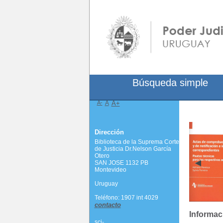
Búsqueda simple
A-
A
A+
Dirección
Biblioteca de la Suprema Corte
de Justicia Dr.Nelson García
Otero
SAN JOSE 1132 PB
Montevideo
Uruguay
Teléfono: 1907 int 4029
contacto
Informac
scj-