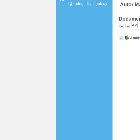
biblio@poderjudicial.gub.uy
Autor Ma
Document
Análi