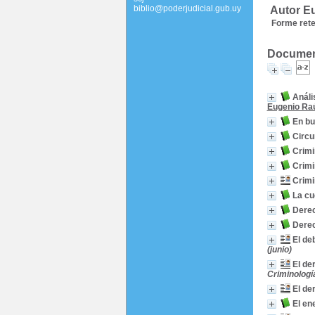
biblio@poderjudicial.gub.uy
Autor Eu
Forme reten
Document
Análi
Eugenio Raú
En bu
Circu
Crimi
Crimi
Crimi
La cu
Derec
Derec
El de
(junio)
El de
Criminología
El der
El en