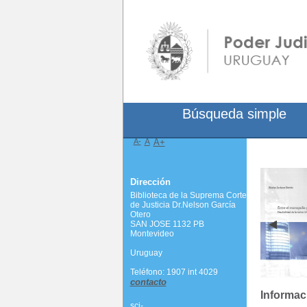
Búsqueda simple
A-
A
A+
Dirección
Biblioteca de la Suprema Corte
de Justicia Dr.Nelson García
Otero
SAN JOSE 1132 PB
Montevideo
Uruguay
Teléfono: 1907 int 4029
contacto
Informac
scj-