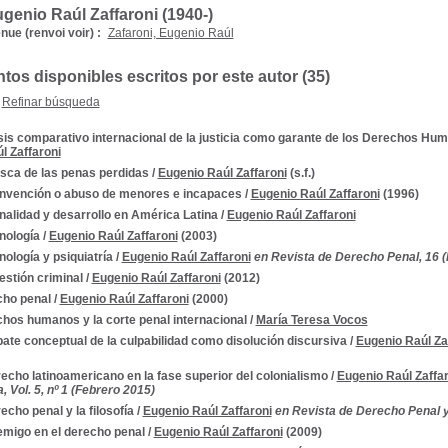
genio Raúl Zaffaroni (1940-)
ue (renvoi voir) :
Zafaroni, Eugenio Raúl
os disponibles escritos por este autor (35)
Refinar búsqueda
sis comparativo internacional de la justicia como garante de los Derechos Hum
l Zaffaroni
sca de las penas perdidas
/
Eugenio Raúl Zaffaroni
(s.f.)
nvención o abuso de menores e incapaces
/
Eugenio Raúl Zaffaroni
(1996)
nalidad y desarrollo en América Latina
/
Eugenio Raúl Zaffaroni
nología
/
Eugenio Raúl Zaffaroni
(2003)
nología y psiquiatría
/
Eugenio Raúl Zaffaroni
en Revista de Derecho Penal, 16 (
estión criminal
/
Eugenio Raúl Zaffaroni
(2012)
ho penal
/
Eugenio Raúl Zaffaroni
(2000)
hos humanos y la corte penal internacional
/
María Teresa Vocos
bate conceptual de la culpabilidad como disolución discursiva
/
Eugenio Raúl Za
recho latinoamericano en la fase superior del colonialismo
/
Eugenio Raúl Zaffar
, Vol. 5, nº 1 (Febrero 2015)
echo penal y la filosofía
/
Eugenio Raúl Zaffaroni
en Revista de Derecho Penal y 
emigo en el derecho penal
/
Eugenio Raúl Zaffaroni
(2009)