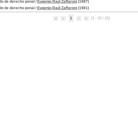
do de derecho penal
/
Eugenio Raúl Zaffaroni
(1987)
do de derecho penal
/
Eugenio Raúl Zaffaroni
(1981)
1
(1 - 35 / 35)