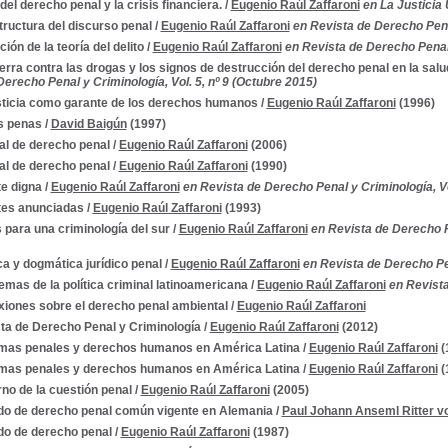
 del derecho penal y la crisis financiera.
/
Eugenio Raúl Zaffaroni
en La Justicia
tructura del discurso penal
/
Eugenio Raúl Zaffaroni
en Revista de Derecho Pena
ión de la teoría del delito
/
Eugenio Raúl Zaffaroni
en Revista de Derecho Penal,
erra contra las drogas y los signos de destrucción del derecho penal en la salu
erecho Penal y Criminología, Vol. 5, nº 9 (Octubre 2015)
sticia como garante de los derechos humanos
/
Eugenio Raúl Zaffaroni
(1996)
s penas
/
David Baigún
(1997)
l de derecho penal
/
Eugenio Raúl Zaffaroni
(2006)
l de derecho penal
/
Eugenio Raúl Zaffaroni
(1990)
e digna
/
Eugenio Raúl Zaffaroni
en Revista de Derecho Penal y Criminología, Vo
es anunciadas
/
Eugenio Raúl Zaffaroni
(1993)
 para una criminología del sur
/
Eugenio Raúl Zaffaroni
en Revista de Derecho Pe
ica y dogmática jurídico penal
/
Eugenio Raúl Zaffaroni
en Revista de Derecho Pe
emas de la política criminal latinoamericana
/
Eugenio Raúl Zaffaroni
en Revista
xiones sobre el derecho penal ambiental
/
Eugenio Raúl Zaffaroni
ta de Derecho Penal y Criminología
/
Eugenio Raúl Zaffaroni
(2012)
mas penales y derechos humanos en América Latina
/
Eugenio Raúl Zaffaroni
(
mas penales y derechos humanos en América Latina
/
Eugenio Raúl Zaffaroni
(
rno de la cuestión penal
/
Eugenio Raúl Zaffaroni
(2005)
do de derecho penal común vigente en Alemania
/
Paul Johann Anseml Ritter v
do de derecho penal
/
Eugenio Raúl Zaffaroni
(1987)