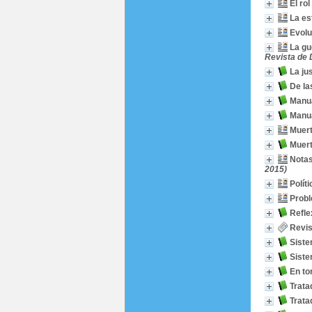
El rol
La es
Evoluc
La gu
Revista de D
La ju
De la
Manua
Manua
Muert
Muert
Notas
2015)
Polít
Probl
Refle
Revis
Siste
Siste
En to
Trata
Trata