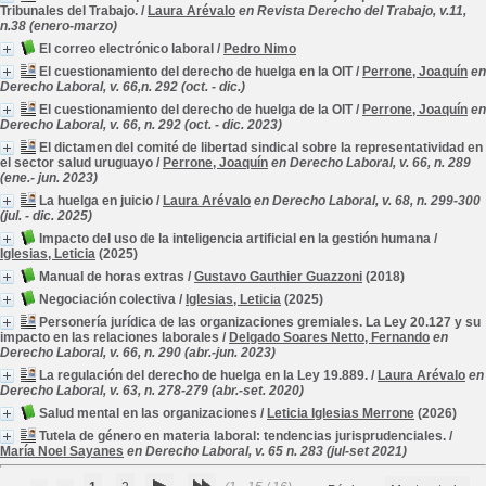
Tribunales del Trabajo.
/
Laura Arévalo
en Revista Derecho del Trabajo, v.11,
n.38 (enero-marzo)
El correo electrónico laboral
/
Pedro Nimo
El cuestionamiento del derecho de huelga en la OIT
/
Perrone, Joaquín
en
Derecho Laboral, v. 66,n. 292 (oct. - dic.)
El cuestionamiento del derecho de huelga de la OIT
/
Perrone, Joaquín
en
Derecho Laboral, v. 66, n. 292 (oct. - dic. 2023)
El dictamen del comité de libertad sindical sobre la representatividad en
el sector salud uruguayo
/
Perrone, Joaquín
en Derecho Laboral, v. 66, n. 289
(ene.- jun. 2023)
La huelga en juicio
/
Laura Arévalo
en Derecho Laboral, v. 68, n. 299-300
(jul. - dic. 2025)
Impacto del uso de la inteligencia artificial en la gestión humana
/
Iglesias, Leticia
(2025)
Manual de horas extras
/
Gustavo Gauthier Guazzoni
(2018)
Negociación colectiva
/
Iglesias, Leticia
(2025)
Personería jurídica de las organizaciones gremiales. La Ley 20.127 y su
impacto en las relaciones laborales
/
Delgado Soares Netto, Fernando
en
Derecho Laboral, v. 66, n. 290 (abr.-jun. 2023)
La regulación del derecho de huelga en la Ley 19.889.
/
Laura Arévalo
en
Derecho Laboral, v. 63, n. 278-279 (abr.-set. 2020)
Salud mental en las organizaciones
/
Leticia Iglesias Merrone
(2026)
Tutela de género en materia laboral: tendencias jurisprudenciales.
/
María Noel Sayanes
en Derecho Laboral, v. 65 n. 283 (jul-set 2021)