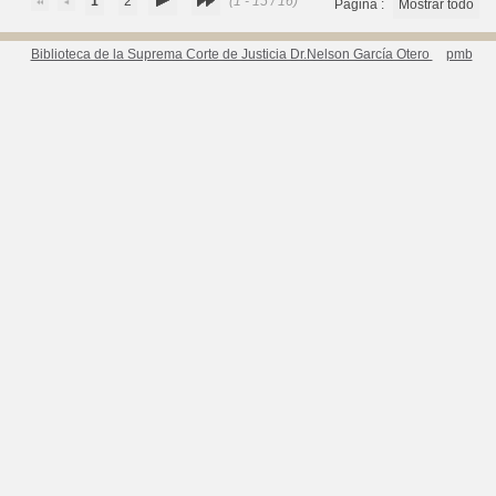
1
2
(1 - 15 / 16)
Página :
Mostrar todo
Biblioteca de la Suprema Corte de Justicia Dr.Nelson García Otero
pmb