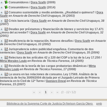
Consumidores
/
Dora Szafir
(2009)
Consumidores
/
Dora Szafir
(2014)
Consumo sustentable y medio ambiente. ¿Realidad o quimera?
/
Dora
Szafir
en Anuario de Derecho Civil Uruguayo, 34 (2003)
Crisis bancaria
/
Dora Szafir
en Anuario de Derecho Civil Uruguayo, 38
(2007)
Deudas por préstamos y financiación de bienes y servicios ley 17.471
¿mora del acreedor?
/
Dora Szafir
en Anuario de Derecho Civil Uruguayo, 32
(2001)
Insuficiencia de la reparación. Nuevos desafíos
/
Dora Szafir
en Anuario
de Derecho Civil Uruguayo, 33 (2002)
Jurisprudencia sobre publicidad engañosa. Comentario de dos
sentencias
/
Dora Szafir
en Anuario de Derecho Civil Uruguayo, 35 (2004)
Relectura de los artículos 42 y 220 del CGP a la luz de la Ley 17.250
/
Mirta Morales Loulo
en Revista de Técnica Forense, 14 (2005)
Revisión de la teoría de las cargas probatorias dinámicas
/
Mirta
Morales Loulo
en Revista de Técnica Forense, 17 (2008)
La usura en las relaciones de consumo. Ley 17569. Análisis de la
sentencia de fecha 30/09/2004 dictada por el Juzgado Letrado de Primera
Instancia en lo Civil de 12º Turno
/
Gustavo Doval
en Revista de Técnica
Forense, 15 (2007)
1
(1 - 12 / 12)
Biblioteca de la Suprema Corte de Justicia Dr.Nelson García Otero
pmb