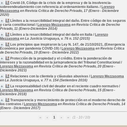
Covid-19, Código de la crisis de la empresa y de la insolvencia-
sobreendeudamiento con referencia al ordenamiento italiano.
/
Lorenzo
Mezzasoma
en Revista Crítica de Derecho Privado, 17 (Enero - Diciembre
2020)
Límites a la resarcibilidad integral del daño. Entre código de los seguros
y carta constitucional
/
Lorenzo Mezzasoma
en Revista Crítica de Derecho
Privado, 11 (Enero-Diciembre 2014)
Límites a la resarcibilidad integral del daño en Italia
/
Lorenzo
Mezzasoma
en La Justicia Uruguaya, v. 76 n. 152 (2015)
Los principios que inspiraron la Ley N. 147, de 21/10/2021, (Emergencia
Económica por pandemia COVID-19)
/
Lorenzo Mezzasoma
en Revista Crítica
de Derecho Privado, 19 (Enero - Diciembre 2022)
Protección de la propiedad y el crédito. Entre la ponderación de
intereses y la razonabilidad en la jurisprudencia del Tribunal Constitucional
/
Lorenzo Mezzasoma
en Revista Crítica de Derecho Privado, 20 (Enero -
Diciembre 2023)
Relaciones con la clientela y cláusulas abusivas
/
Lorenzo Mezzasoma
en La Justicia Uruguaya, v. 77 n. 154 (Setiembre 2016)
La responsabilidad civil del deudor en el reciente cuadro normativo
/
Lorenzo Mezzasoma
en Revista Crítica de Derecho Privado, 15 (Enero -
Diciembre 2018)
Transparencia y merecimiento de protección en el moderno derecho de
los contratos
/
Lorenzo Mezzasoma
en Revista Crítica de Derecho Privado, 14
(Enero - Diciembre 2017)
1
(1 - 10 / 10)