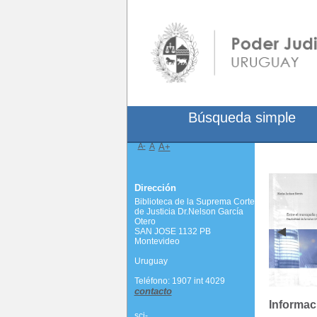
Búsqueda simple
A-
A
A+
Dirección
Biblioteca de la Suprema Corte
de Justicia Dr.Nelson García
Otero
SAN JOSE 1132 PB
Montevideo
Uruguay
Teléfono: 1907 int 4029
contacto
Informac
scj-