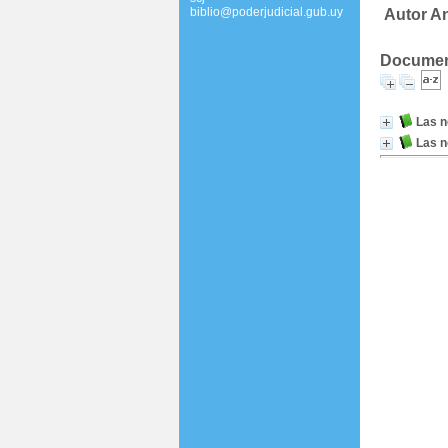
biblio@poderjudicial.gub.uy
Autor An
Document
Las n
Las n