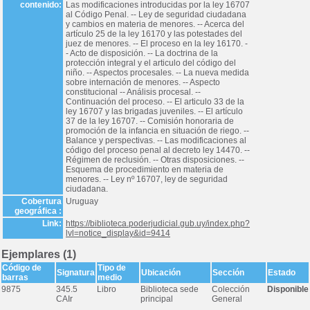
contenido:
Las modificaciones introducidas por la ley 16707
al Código Penal. -- Ley de seguridad ciudadana
y cambios en materia de menores. -- Acerca del
artículo 25 de la ley 16170 y las potestades del
juez de menores. -- El proceso en la ley 16170. -
- Acto de disposición. -- La doctrina de la
protección integral y el articulo del código del
niño. -- Aspectos procesales. -- La nueva medida
sobre internación de menores. -- Aspecto
constitucional -- Análisis procesal. --
Continuación del proceso. -- El articulo 33 de la
ley 16707 y las brigadas juveniles. -- El artículo
37 de la ley 16707. -- Comisión honoraria de
promoción de la infancia en situación de riego. --
Balance y perspectivas. -- Las modificaciones al
código del proceso penal al decreto ley 14470. --
Régimen de reclusión. -- Otras disposiciones. --
Esquema de procedimiento en materia de
menores. -- Ley nº 16707, ley de seguridad
ciudadana.
Cobertura
Uruguay
geográfica :
Link:
https://biblioteca.poderjudicial.gub.uy/index.php?
lvl=notice_display&id=9414
Ejemplares (1)
Código de
Tipo de
Signatura
Ubicación
Sección
Estado
barras
medio
9875
345.5
Libro
Biblioteca sede
Colección
Disponible
CAIr
principal
General