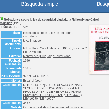
Búsqueda simple
Búsq
Reflexiones sobre la ley de seguridad ciudadana
/
Milton Hugo Cairoli
Martínez
(1996)
Público
ISBD
APA
Título :
Reflexiones sobre la ley de seguridad
ciudadana
Tipo de
texto impreso
documento:
Autores:
Milton Hugo Cairoli Martínez (1933-)
;
Ricardo C.
Pérez Manrique
Editorial:
Montevideo [Uruguay] : Universidad
Fecha de
1996
publicación:
Número de
108 p
páginas:
ISBN/ISSN/DL:
978-9974-45-029-5
Idioma :
Español (
spa
)
Clasificación:
DERECHO PENAL
/
LEGISLACIÓN PENAL
/
SEGURIDAD PÚBLICA
/
PROCESO PENAL
/
PROCESO PENAL DE MENORES
/
PENAS
PRIVATIVAS DE LA LIBERTAD
/
LEY 14470
/
LEY 16170
/
LEY 16707
Clasificación:
345.5
Nota de
Concepto realista sobre seguridad publica. --