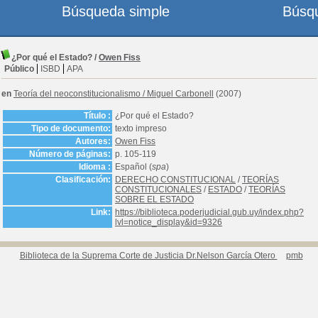
Búsqueda simple
Búsq
¿Por qué el Estado?
/
Owen Fiss
Público
ISBD
APA
en
Teoría del neoconstitucionalismo
/
Miguel Carbonell
(2007)
Título :
¿Por qué el Estado?
Tipo de documento:
texto impreso
Autores:
Owen Fiss
Número de páginas:
p. 105-119
Idioma :
Español (
spa
)
Clasificación:
DERECHO CONSTITUCIONAL
/
TEORÍAS
CONSTITUCIONALES
/
ESTADO
/
TEORÍAS
SOBRE EL ESTADO
Link:
https://biblioteca.poderjudicial.gub.uy/index.php?
lvl=notice_display&id=9326
Biblioteca de la Suprema Corte de Justicia Dr.Nelson García Otero
pmb