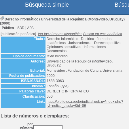
Búsqueda simple
Búsq
Derecho Informático
/
Universidad de la República (Montevideo, Uruguay)
(2000)
Público
ISBD
APA
[publicación periódica]
Ver los números disponibles
Buscar en esta periódica
Título :
Derecho Informático : Doctrina : Jornadas
académicas : Jurisprudencia : Derecho positivo :
Opiniones consultivas : Informaciones :
Documentos
Tipo de documento:
texto impreso
Autores:
Universidad de la República (Montevideo,
Uruguay)
Editorial:
Montevideo : Fundación de Cultura Universitaria
Fecha de publicación:
2000
ISBN/ISSN/DL:
1688-3063
Idioma :
Español (
spa
)
Palabras clave:
DERECHO INFORMATICO
Clasificación:
050
Link:
https://biblioteca.poderjudicial.gub.uy/index.php?
lvl=notice_display&id=89
Lista de números o ejemplares:
por
número