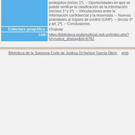
protegidos (inciso 1º). -- Oportunidades en que se
puede verificar la clasificación de la información
(incisos 1º y 2º). -- Vinculaciones entre la
información confidencial y la reservada. -- Nuevas
potestades al órgano de control (UAIP). -- (Inciso 3º
y art. 2º). -- Conclusiones.
Cobertura geográfica :
Uruguay
Link:
https://biblioteca.poderjudicial.gub.uy/index.php?
lvl=notice_display&id=8782
Biblioteca de la Suprema Corte de Justicia Dr.Nelson García Otero
pmb