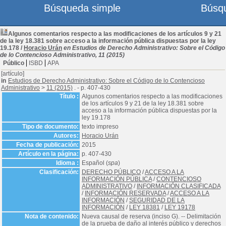
Búsqueda simple
Búsq
Algunos comentarios respecto a las modificaciones de los artículos 9 y 21
de la ley 18.381 sobre acceso a la información pública dispuestas por la ley
19.178
/
Horacio Urán
en Estudios de Derecho Administrativo: Sobre el Código
de lo Contencioso Administrativo, 11 (2015)
Público
ISBD
APA
[artículo]
in
Estudios de Derecho Administrativo: Sobre el Código de lo Contencioso
Administrativo
>
11 (2015)
. - p. 407-430
Título :
Algunos comentarios respecto a las modificaciones
de los artículos 9 y 21 de la ley 18.381 sobre
acceso a la información pública dispuestas por la
ley 19.178
Tipo de documento:
texto impreso
Autores:
Horacio Urán
Fecha de publicación:
2015
Artículo en la página:
p. 407-430
Idioma :
Español (
spa
)
Clasificación:
DERECHO PÚBLICO
/
ACCESO A LA
INFORMACIÓN PÚBLICA
/
CONTENCIOSO
ADMINISTRATIVO
/
INFORMACIÓN CLASIFICADA
/
INFORMACIÓN RESERVADA
/
ACCESO A LA
INFORMACIÓN
/
SEGURIDAD DE LA
INFORMACIÓN
/
LEY 18381
/
LEY 19178
Nota de contenido:
Nueva causal de reserva (inciso G). -- Delimitación
de la prueba de daño al interés público y derechos